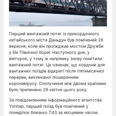
Перший вантажний потяг із прикордонного
китайського міста Даньдун був помічений 26
вересня, коли він проїжджав мостом Дружби
у бік Північної Кореї. Наступного дня, у
вівторок, у тому ж напрямку знову помітили
вантажний потяг. Це означає, що кордони для
вантажних поїздів відкриті після п’ятимісячної
перерви, викликаної поширенням
коронавірусу. Сполучення між двома країнами
було припинено 29 квітня цього року.
За повідомленням інформаційного агентства
Yonhap, перший поїзд був помічений у
понеділок близько 7:43 за місцевим часом.