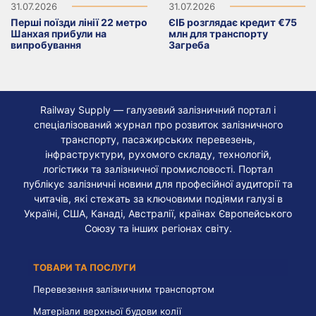
31.07.2026
31.07.2026
Перші поїзди лінії 22 метро
ЄІБ розглядає кредит €75
Шанхая прибули на
млн для транспорту
випробування
Загреба
Railway Supply — галузевий залізничний портал і
спеціалізований журнал про розвиток залізничного
транспорту, пасажирських перевезень,
інфраструктури, рухомого складу, технологій,
логістики та залізничної промисловості. Портал
публікує залізничні новини для професійної аудиторії та
читачів, які стежать за ключовими подіями галузі в
Україні, США, Канаді, Австралії, країнах Європейського
Союзу та інших регіонах світу.
ТОВАРИ ТА ПОСЛУГИ
Перевезення залізничним транспортом
Матеріали верхньої будови колії