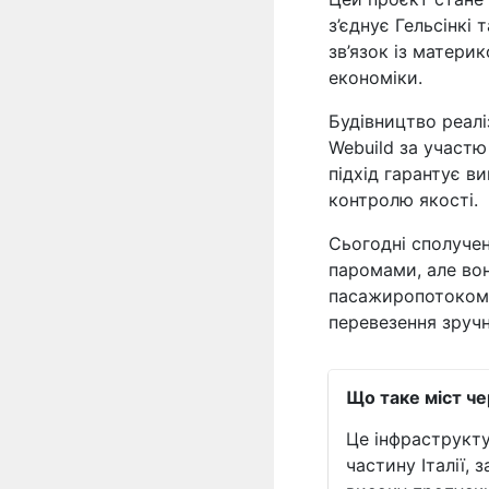
з’єднує Гельсінкі
зв’язок із матери
економіки.
Будівництво реалі
Webuild за участю
підхід гарантує в
контролю якості.
Сьогодні сполуче
паромами, але во
пасажиропотоком.
перевезення зруч
Що таке міст ч
Це інфраструкту
частину Італії,