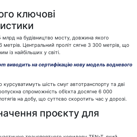
його ключові
истики
5 млрд на будівництво мосту, довжина якого
 метрів. Центральний проліт сягне 3 300 метрів, що
им із найбільших у світі.
om виводить на сертифікацію нову модель водневого
 курсуватимуть шість смуг автотранспорту та дві
 Пропускна спроможність об’єкта досягне 6 000
потягів на добу, що суттєво скоротить час у дорозі.
значення проєкту для
 частиною транспортного коридору TEN-T, який