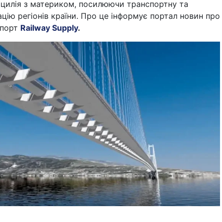
ицилія з материком, посилюючи транспортну та
ацію регіонів країни. Про це інформує портал новин про
спорт
Railway Supply
.