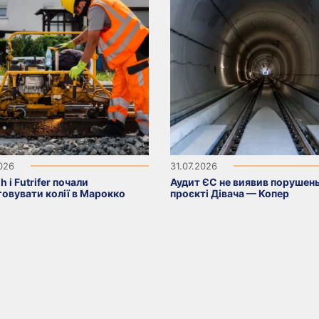
2026
31.07.2026
h і Futrifer почали
Аудит ЄС не виявив порушень
овувати колії в Марокко
проєкті Дівача — Копер