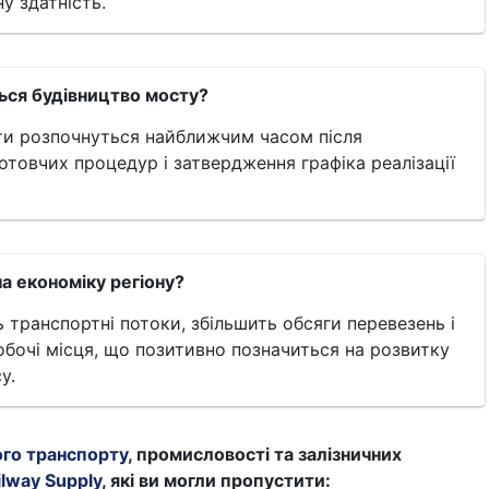
у здатність.
ься будівництво мосту?
оти розпочнуться найближчим часом після
отовчих процедур і затвердження графіка реалізації
на економіку регіону?
 транспортні потоки, збільшить обсяги перевезень і
обочі місця, що позитивно позначиться на розвитку
у.
ого транспорту
, промисловості та залізничних
ilway Supply
, які ви могли пропустити: