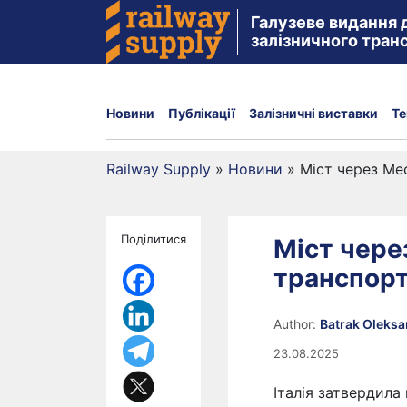
Галузеве видання 
залізничного тран
Новини
Публікації
Залізничні виставки
Те
Railway Supply
»
Новини
»
Міст через Мес
Поділитися
Міст чере
транспорт
Author:
Batrak Oleks
23.08.2025
Італія затвердила