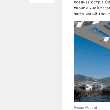
поєднає острів С
економічну інтегр
залізничний тран
Photo: Webuild