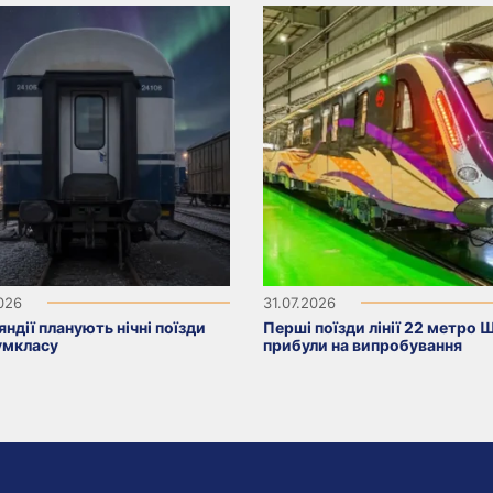
2026
31.07.2026
яндії планують нічні поїзди
Перші поїзди лінії 22 метро 
умкласу
прибули на випробування