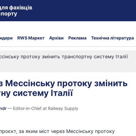
для фахівців
спорту
ндери
RWS Маркет
Архіви
Реклама
Технічна література
сінську протоку змінить транспортну систему Італії
з Мессінську протоку змінить
ну систему Італії
andr
— Editor-in-Chief at Railway Supply
 проєкт, за яким міст через Мессінську протоку