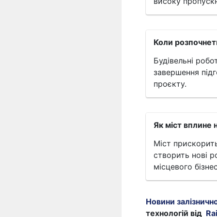
високу пропускн
Коли розпочнет
Будівельні роб
завершення підг
проєкту.
Як міст вплине 
Міст прискорить
створить нові р
місцевого бізнес
Новини залізничн
технологій від
Ra