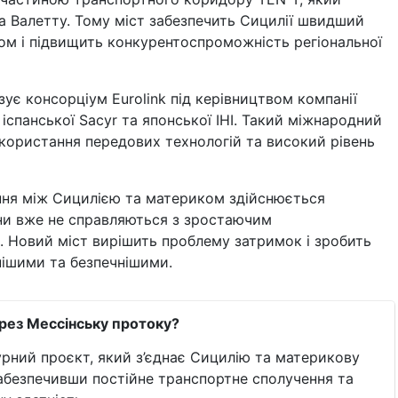
 та Валетту. Тому міст забезпечить Сицилії швидший
ком і підвищить конкурентоспроможність регіональної
зує консорціум Eurolink під керівництвом компанії
 іспанської Sacyr та японської IHI. Такий міжнародний
икористання передових технологій та високий рівень
ння між Сицилією та материком здійснюється
ни вже не справляються з зростаючим
 Новий міст вирішить проблему затримок і зробить
нішими та безпечнішими.
ерез Мессінську протоку?
рний проєкт, який з’єднає Сицилію та материкову
 забезпечивши постійне транспортне сполучення та