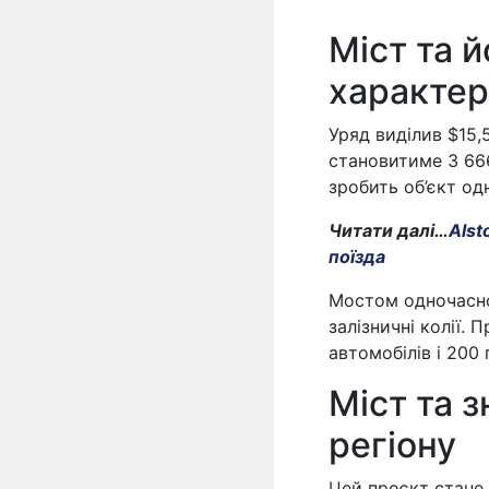
Міст та 
характер
Уряд виділив $15,
становитиме 3 666
зробить об’єкт одн
Читати далі…
Alst
поїзда
Мостом одночасно
залізничні колії.
автомобілів і 200 
Міст та 
регіону
Цей проєкт стане