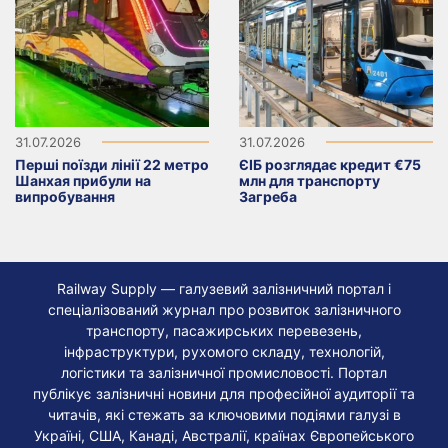
31.07.2026
31.07.2026
Перші поїзди лінії 22 метро
ЄІБ розглядає кредит €75
Шанхая прибули на
млн для транспорту
випробування
Загреба
Railway Supply — галузевий залізничний портал і
спеціалізований журнал про розвиток залізничного
транспорту, пасажирських перевезень,
інфраструктури, рухомого складу, технологій,
логістики та залізничної промисловості. Портал
публікує залізничні новини для професійної аудиторії та
читачів, які стежать за ключовими подіями галузі в
Україні, США, Канаді, Австралії, країнах Європейського