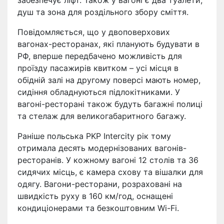
забезпечує ліфт. Також у вагоні є два туалети,
душ та зона для роздільного збору сміття.
Повідомляється, що у двоповерхових
вагонах-ресторанах, які планують будувати в
РФ, вперше передбачено можливість для
проїзду пасажирів квитком – усі місця в
обідній залі на другому поверсі мають номер,
сидіння обладнуються підлокітниками. У
вагоні-ресторані також будуть багажні полиці
та стелаж для великогабаритного багажу.
Раніше польська PKP Intercity рік тому
отримала десять модернізованих вагонів-
ресторанів. У кожному вагоні 12 столів та 36
сидячих місць, є камера схову та вішалки для
одягу. Вагони-ресторани, розраховані на
швидкість руху в 160 км/год, оснащені
кондиціонерами та безкоштовним Wi-Fi.