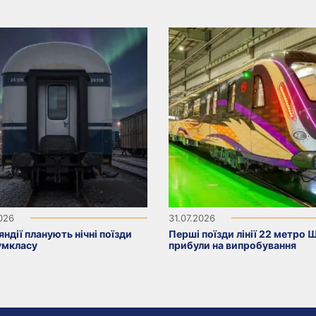
2026
31.07.2026
яндії планують нічні поїзди
Перші поїзди лінії 22 метро 
умкласу
прибули на випробування