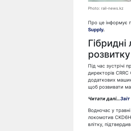
Photo: rail-news.kz
Про це інформує 
Supply
.
Гібридні
розвитку
Під час зустрічі 
директорів CRRC 
додаткових машин.
щоб розвивати ма
Читати далі…
Звіт
Водночас у травн
локомотив CKD6H 
влітку, підтверди