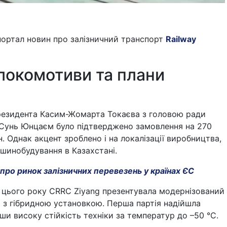
портал новин про залізничний транспорт
Railway
 локомотиви та плани
президента Касим-Жомарта Токаєва з головою ради
Сунь Юнцаєм було підтверджено замовлення на 270
 Однак акцент зроблено і на локалізації виробництва,
шинобудування в Казахстані.
 про ринок залізничних перевезень у країнах ЄС
і цього року CRRC Ziyang презентувала модернізований
з гібридною установкою. Перша партія надійшла
вши високу стійкість техніки за температур до –50 °C.