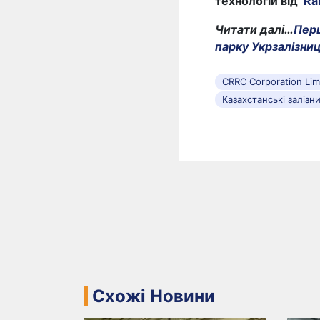
технологій від
Ra
Читати далі…
Перш
парку Укрзалізниц
CRRC Corporation Lim
Казахстанські залізни
Схожі Новини