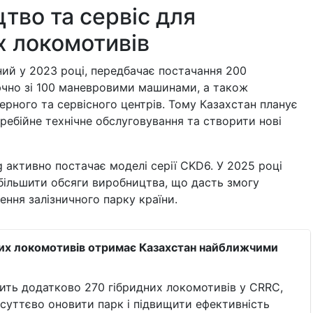
тво та сервіс для
х локомотивів
ний у 2023 році, передбачає постачання 200
ючно зі 100 маневровими машинами, а також
ерного та сервісного центрів. Тому Казахстан планує
ребійне технічне обслуговування та створити нові
 активно постачає моделі серії CKD6. У 2025 році
більшити обсяги виробництва, що дасть змогу
ння залізничного парку країни.
них локомотивів отримає Казахстан найближчими
ить додатково 270 гібридних локомотивів у CRRC,
суттєво оновити парк і підвищити ефективність