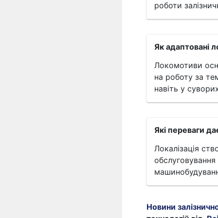
роботи залізничн
Як адаптовані 
Локомотиви осн
на роботу за те
навіть у сувори
Які переваги да
Локалізація ств
обслуговування 
машинобудуванн
Новини залізничн