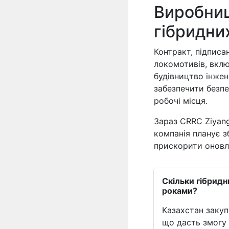
Виробниц
гібридни
Контракт, підписа
локомотивів, вкл
будівництво інжен
забезпечити безпе
робочі місця.
Зараз CRRC Ziyang
компанія планує з
прискорити оновле
Скільки гібрид
роками?
Казахстан закуп
що дасть змогу 