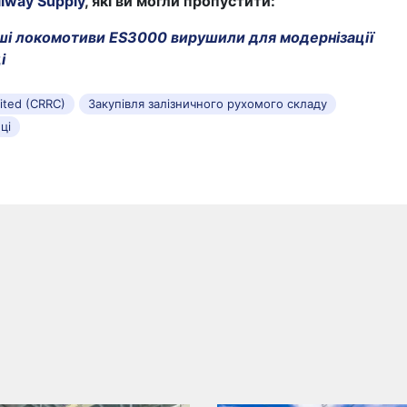
ilway Supply
, які ви могли пропустити:
і локомотиви ES3000 вирушили для модернізації
і
ited (CRRC)
Закупівля залізничного рухомого складу
ці