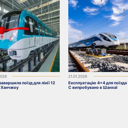
2026
21.01.2026
авершила поїзд для лінії 12
Експлуатацію 4+4 для поїзда
 Ханчжоу
C випробувано в Шанхаї