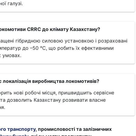
ої галузі.
локомотиви CRRC до клімату Казахстану?
ащені гібридною силовою установкою і розраховані
мператур до –50 °C, що робить їх ефективними
х умовах.
є локалізація виробництва локомотивів?
орить нові робочі місця, пришвидшить сервісне
та дозволить Казахстану розвивати власне
я.
ого транспорту
, промисловості та залізничних