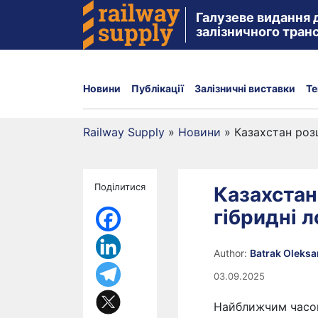
Галузеве видання 
залізничного тран
Новини
Публікації
Залізничні виставки
Те
Railway Supply
»
Новини
»
Казахстан роз
Поділитися
Казахстан
гібридні 
Author:
Batrak Oleks
03.09.2025
Найближчим часом