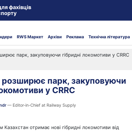
для фахівців
спорту
ндери
RWS Маркет
Архіви
Реклама
Технічна література
ширює парк, закуповуючи гібридні локомотиви у CRRC
 розширює парк, закуповуючи
локомотиви у CRRC
andr
— Editor-in-Chief at Railway Supply
 Казахстан отримає нові гібридні локомотиви від