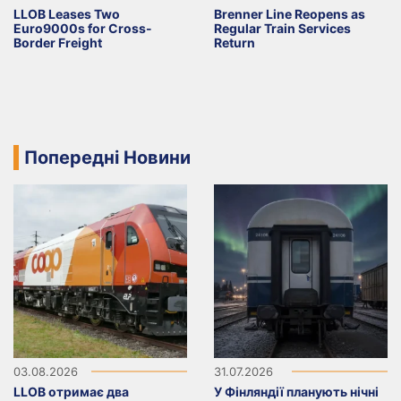
LLOB Leases Two
Brenner Line Reopens as
Euro9000s for Cross-
Regular Train Services
Border Freight
Return
Попередні Новини
03.08.2026
31.07.2026
LLOB отримає два
У Фінляндії планують нічні