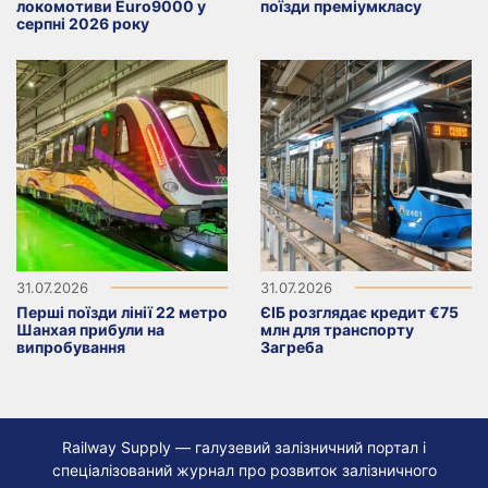
локомотиви Euro9000 у
поїзди преміумкласу
серпні 2026 року
31.07.2026
31.07.2026
Перші поїзди лінії 22 метро
ЄІБ розглядає кредит €75
Шанхая прибули на
млн для транспорту
випробування
Загреба
Railway Supply — галузевий залізничний портал і
спеціалізований журнал про розвиток залізничного