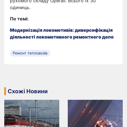
рухомого складу Operail. Всього їх 30
одиниць.
По темі:
Модернізація локомотивів: диверсифікація
діяльності локомотивного ремонтного депо
Ремонт тепловозів
Схожі Новини