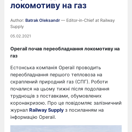
локомотиву на газ
Author:
Batrak Oleksandr
— Editor-in-Chief at Railway
Supply
05.02.2021
Operail почав переобладнання локомотиву на
газ
Естонська компанія Operail проводить
переобладнання першого тепловоза на
скраплений природний газ (СПГ). Роботи
почалися на цьому тижні після подолання
труднощів з поставками, обумовлених
коронакризою. Про це повідомляє залізничний
журнал
Railway Supply
з посиланням на
інформацію Operail.