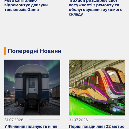
Pesa капітально
Traxtion розширює свої
відремонтує двигуни
потужності з ремонту та
тепловозів Gama
обслуговування рухомого
складу
Попередні Новини
31.07.2026
31.07.2026
У Фінляндії планують нічні
Перші поїзди лінії 22 метро