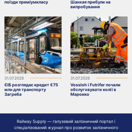
поїзди преміумкласу
Шанхая прибули на
випробування
31.07.2026
31.07.2026
ЄІБ розглядає кредит €75
Vossloh і Futrifer почали
млн для транспорту
обслуговувати колії в
Загреба
Марокко
Railway Supply — галузевий залізничний портал і
спеціалізований журнал про розвиток залізничного