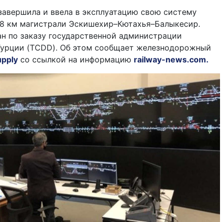
завершила и ввела в эксплуатацию свою систему
28 км магистрали Эскишехир–Кютахья–Балыкесир.
н по заказу государственной администрации
Турции (TCDD). Об этом сообщает железнодорожный
upply
cо ссылкой на информацию
railway-news.com.