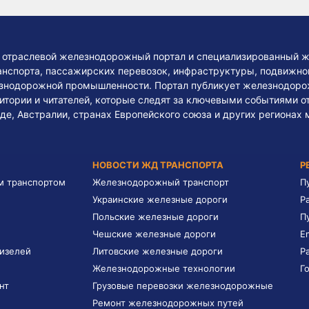
— отраслевой железнодорожный портал и специализированный ж
нспорта, пассажирских перевозок, инфраструктуры, подвижного
езнодорожной промышленности. Портал публикует железнодоро
тории и читателей, которые следят за ключевыми событиями о
де, Австралии, странах Европейского союза и других регионах 
НОВОСТИ ЖД ТРАНСПОРТА
Р
м транспортом
Железнодорожный транспорт
П
Украинские железные дороги
Р
Польские железные дороги
П
Чешские железные дороги
E
дизелей
Литовские железные дороги
Р
Железнодорожные технологии
Г
нт
Грузовые перевозки железнодорожные
Ремонт железнодорожных путей