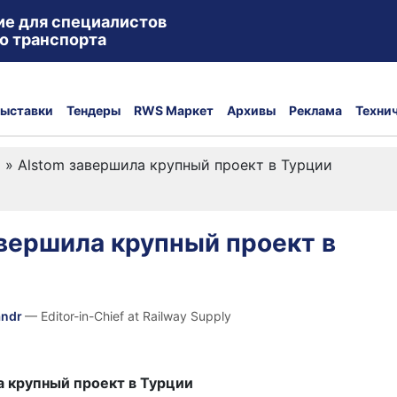
ие для специалистов
о транспорта
ыставки
Тендеры
RWS Маркет
Архивы
Реклама
Техни
а
»
Alstom завершила крупный проект в Турции
вершила крупный проект в
andr
— Editor-in-Chief at Railway Supply
а крупный проект в Турции