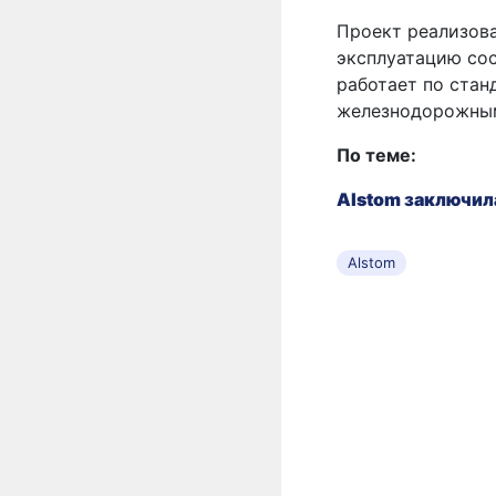
Проект реализова
эксплуатацию сос
работает по стан
железнодорожным
По теме:
Alstom заключила
Alstom