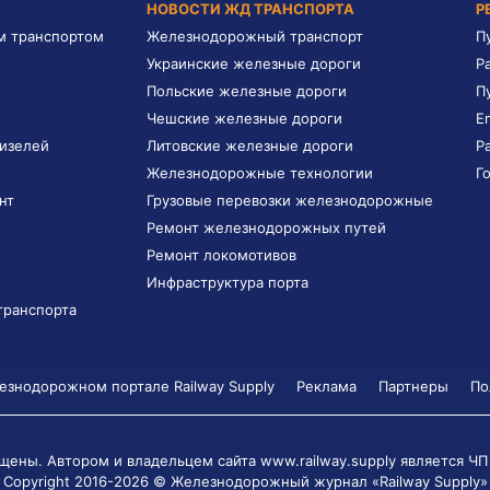
НОВОСТИ ЖД ТРАНСПОРТА
Р
м транспортом
Железнодорожный транспорт
П
Украинские железные дороги
Р
Польские железные дороги
П
Чешские железные дороги
E
дизелей
Литовские железные дороги
Р
Железнодорожные технологии
Г
нт
Грузовые перевозки железнодорожные
Ремонт железнодорожных путей
Ремонт локомотивов
Инфраструктура порта
транспорта
знодорожном портале Railway Supply
Реклама
Партнеры
По
щены. Автором и владельцем сайта www.railway.supply является
ЧП
Copyright 2016-2026 © Железнодорожный журнал «Railway Supply»