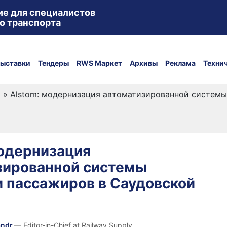
ие для специалистов
о транспорта
ыставки
Тендеры
RWS Маркет
Архивы
Реклама
Техни
а
»
Alstom: модернизация автоматизированной системы
модернизация
зированной системы
и пассажиров в Саудовской
andr
— Editor-in-Chief at Railway Supply