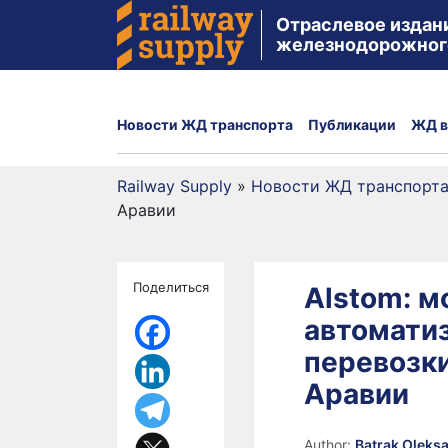
Отраслевое издан
железнодорожног
Новости ЖД транспорта
Публикации
ЖД в
Railway Supply
»
Новости ЖД транспорт
Аравии
Поделиться
Alstom: 
автомати
перевозк
Аравии
Author:
Batrak Oleks