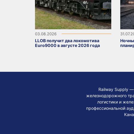
03.08.2026
31.07.
LLOB получит два локомотива
Ночны
Euro9000 в августе 2026 года
плани
Railway Supply 
железнодорожного тра
логистики и жел
профессиональной ауди
Кана