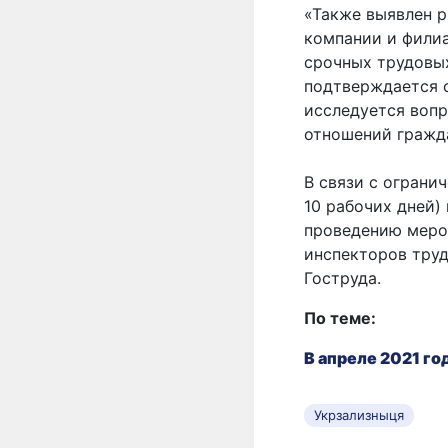
«Также выявлен р
компании и филиа
срочных трудовых
подтверждается 
исследуется воп
отношений гражд
В связи с ограни
10 рабочих дней)
проведению меро
инспекторов труд
Гоструда.
По теме:
В апреле 2021 го
Укрзализныця