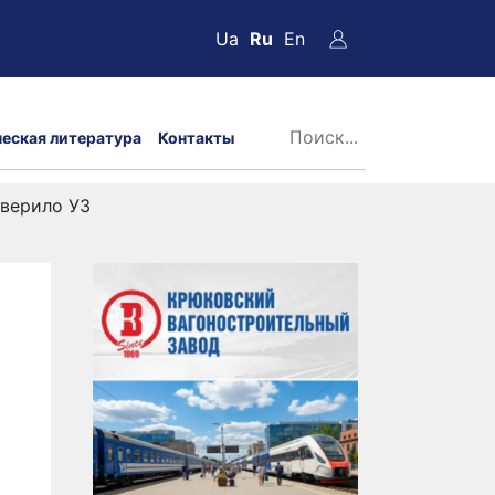
Ua
Ru
En
ческая литература
Контакты
оверило УЗ