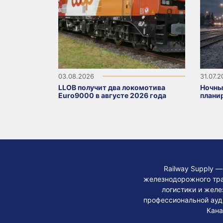
03.08.2026
31.07.
LLOB получит два локомотива
Ночны
Euro9000 в августе 2026 года
плани
Railway Supply 
железнодорожного тра
логистики и жел
профессиональной ауди
Кана