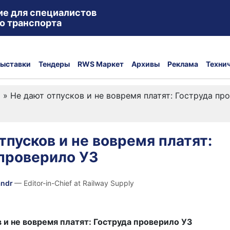
ие для специалистов
о транспорта
ыставки
Тендеры
RWS Маркет
Архивы
Реклама
Техни
а
»
Не дают отпусков и не вовремя платят: Гоструда пр
тпусков и не вовремя платят:
проверило УЗ
andr
— Editor-in-Chief at Railway Supply
 и не вовремя платят: Гоструда проверило УЗ