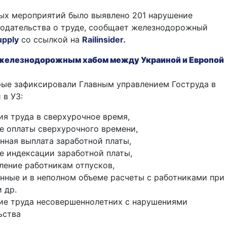
ных мероприятий было выявлено 201 нарушение
нодательства о труде, сообщает железнодорожный
upply
со ссылкой на
Railinsider.
 железнодорожным хабом между Украиной и Европой
рые зафиксировали Главным управлением Гоструда в
 в УЗ:
ия труда в сверхурочное время,
е оплаты сверхурочного времени,
нная выплата заработной платы,
е индексации заработной платы,
ление работникам отпусков,
нные и в неполном объеме расчеты с работниками при
 др.
ие труда несовершеннолетних с нарушениями
ьства