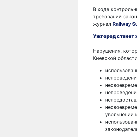
В ходе контроль
требований зако
журнал
Railway S
Ужгород станет
Нарушения, кото
Киевской области
использован
непроведени
несвоевреме
непроведени
непредостав
несвоевреме
увольнении и
использован
законодател