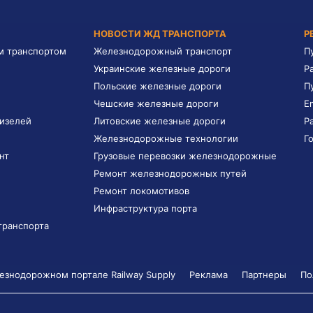
НОВОСТИ ЖД ТРАНСПОРТА
Р
м транспортом
Железнодорожный транспорт
П
Украинские железные дороги
Р
Польские железные дороги
П
Чешские железные дороги
E
дизелей
Литовские железные дороги
Р
Железнодорожные технологии
Г
нт
Грузовые перевозки железнодорожные
Ремонт железнодорожных путей
Ремонт локомотивов
Инфраструктура порта
транспорта
знодорожном портале Railway Supply
Реклама
Партнеры
По