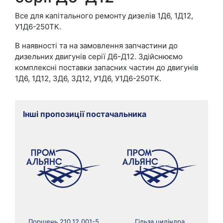
Все для капітального ремонту дизелів 1Д6, 1Д12,
У1Д6-250ТК.
В наявності та на замовлення запчастини до
дизельних двигунів серії Д6-Д12. Здійснюємо
комплексні поставки запасних частин до двигунів
1Д6, 1Д12, 3Д6, 3Д12, У1Д6, У1Д6-250ТК.
Інші пропозиції постачальника
Поршень 210.12.001-5
Гільза циліндра