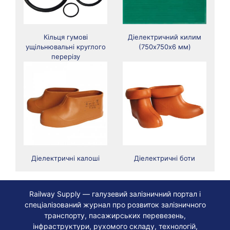
Кільця гумові
Діелектричний килим
ущільнювальні круглого
(750х750х6 мм)
перерізу
Діелектричні калоші
Діелектричні боти
Railway Supply — галузевий залізничний портал і
спеціалізований журнал про розвиток залізничного
транспорту, пасажирських перевезень,
інфраструктури, рухомого складу, технологій,