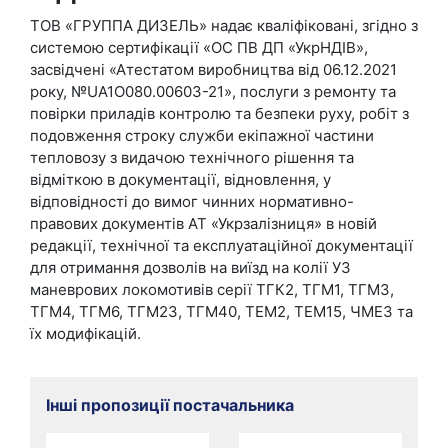
ТОВ «ГРУППА ДИЗЕЛЬ» надає кваліфіковані, згідно з
системою сертифікації «ОС ПВ ДП «УкрНДІВ»,
засвідчені «Атестатом виробництва від 06.12.2021
року, №UA1О080.00603-21», послуги з ремонту та
повірки приладів контролю та безпеки руху, робіт з
подовження строку служби екіпажної частини
тепловозу з видачою технічного рішення та
відміткою в документації, відновлення, у
відповідності до вимог чинних нормативно-
правових документів АТ «Укрзалізниця» в новій
редакції, технічної та експлуатаційної документації
для отримання дозволів на виїзд на колії УЗ
маневрових локомотивів серії ТГК2, ТГМ1, ТГМ3,
ТГМ4, ТГМ6, ТГМ23, ТГМ40, ТЕМ2, ТЕМ15, ЧМЕ3 та
їх модифікацій.
Інші пропозиції постачальника