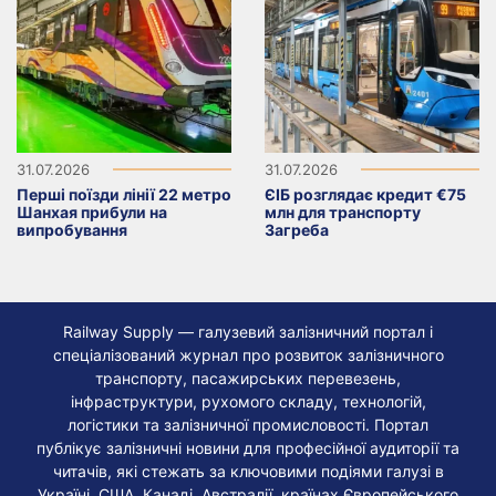
31.07.2026
31.07.2026
Перші поїзди лінії 22 метро
ЄІБ розглядає кредит €75
Шанхая прибули на
млн для транспорту
випробування
Загреба
Railway Supply — галузевий залізничний портал і
спеціалізований журнал про розвиток залізничного
транспорту, пасажирських перевезень,
інфраструктури, рухомого складу, технологій,
логістики та залізничної промисловості. Портал
публікує залізничні новини для професійної аудиторії та
читачів, які стежать за ключовими подіями галузі в
Україні, США, Канаді, Австралії, країнах Європейського