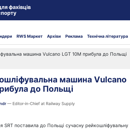
для фахівців
спорту
ндери
RWS Маркет
Архіви
Реклама
Технічна література
фувальна машина Vulcano LGT 10M прибула до Польщі
ошліфувальна машина Vulcano
рибула до Польщі
andr
— Editor-in-Chief at Railway Supply
нія SRT поставила до Польщі сучасну рейкошліфувальну