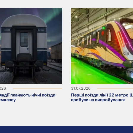
2026
31.07.2026
яндії планують нічні поїзди
Перші поїзди лінії 22 метро 
умкласу
прибули на випробування