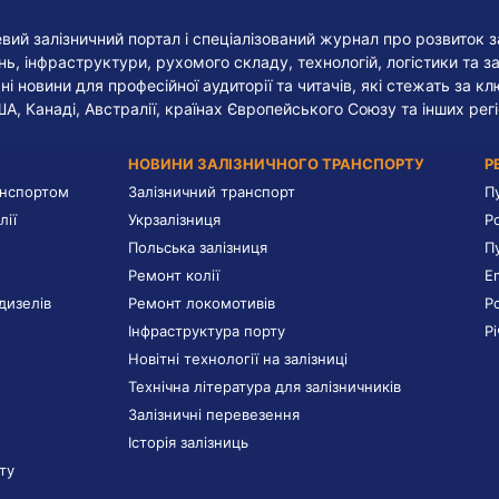
евий залізничний портал і спеціалізований журнал про розвиток з
, інфраструктури, рухомого складу, технологій, логістики та за
ні новини для професійної аудиторії та читачів, які стежать за к
ША, Канаді, Австралії, країнах Європейського Союзу та інших регі
НОВИНИ ЗАЛІЗНИЧНОГО ТРАНСПОРТУ
Р
анспортом
Залізничний транспорт
П
лії
Укрзалізниця
Р
Польська залізниця
П
Ремонт колії
E
дизелів
Ремонт локомотивів
Р
Інфраструктура порту
Р
Новітні технології на залізниці
Технічна література для залізничників
Залізничні перевезення
Історія залізниць
ту