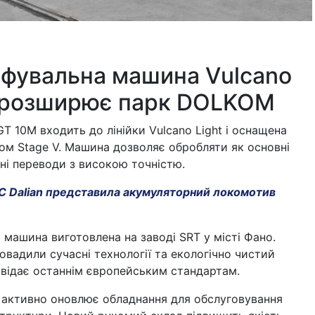
фувальна машина Vulcano
 розширює парк DOLKOM
T 10M входить до лінійки Vulcano Light і оснащена
ом Stage V. Машина дозволяє обробляти як основні
очні переводи з високою точністю.
 Dalian представила акумуляторний локомотив
машина виготовлена на заводі SRT у місті Фано.
вадили сучасні технології та екологічно чистий
овідає останнім європейським стандартам.
активно оновлює обладнання для обслуговування