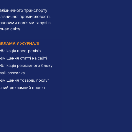
алізничного транспорту,
лізничної промисловості.
лючовими подіями галузі в
онах світу.
ЕКЛАМА У ЖУРНАЛІ
ублікація прес-релізів
озміщення статті на сайті
ублікація рекламного блоку
mail-розсилка
озміщення товарів, послуг
ічний рекламний проект