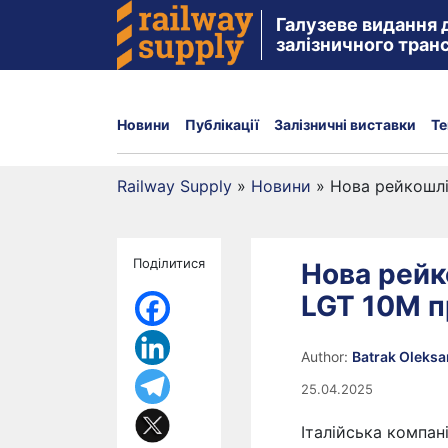
Галузеве видання 
залізничного тран
Новини
Публікації
Залізничні виставки
Те
Railway Supply
»
Новини
»
Нова рейкошлі
Поділитися
Нова рейк
LGT 10M п
Author:
Batrak Oleks
25.04.2025
Італійська компа