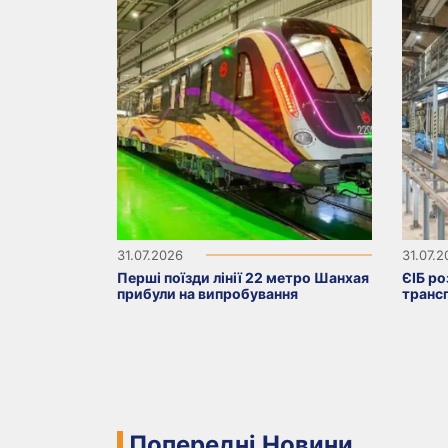
31.07.2026
31.07.
Перші поїзди лінії 22 метро Шанхая
ЄІБ ро
прибули на випробування
транс
Попередні Новини