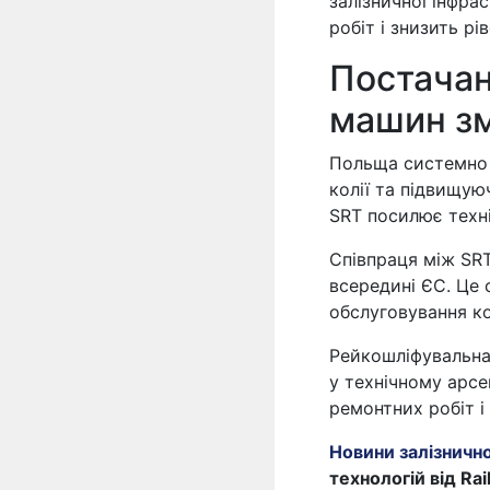
залізничної інфра
робіт і знизить р
Постачан
машин зм
Польща системно і
колії та підвищую
SRT посилює техні
Співпраця між SR
всередині ЄС. Це 
обслуговування ко
Рейкошліфувальна
у технічному арс
ремонтних робіт і
Новини залізничн
технологій від Rai