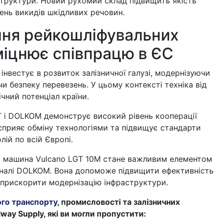
структури. Новий рухомий склад підвищить якість
івень викидів шкідливих речовин.
ня рейкошліфувальних
іцнює співпрацю в ЄС
нвестує в розвиток залізничної галузі, модернізуючи
чи безпеку перевезень. У цьому контексті техніка від
чний потенціал країни.
T і DOLKOM демонструє високий рівень кооперації
сприяє обміну технологіями та підвищує стандарти
лій по всій Європі.
 машина Vulcano LGT 10M стане важливим елементом
еналі DOLKOM. Вона допоможе підвищити ефективність
 прискорити модернізацію інфраструктури.
ого транспорту
, промисловості та залізничних
lway Supply, які ви могли пропустити: