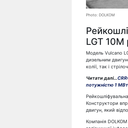
Photo: DOLKOM
Рейкошлі
LGT 10M
Модель Vulcano LG
дизельним двигун
колії, так і стріл
Читати далі…
CRRC
потужністю 1 МВт
Рейкошліфувальна 
Конструктори впро
двигун, який відп
Компанія DOLKOM 