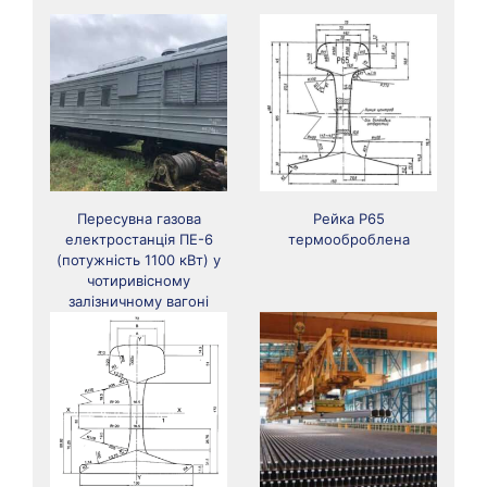
Пересувна газова
Рейка Р65
електростанція ПЕ-6
термооброблена
(потужність 1100 кВт) у
чотиривісному
залізничному вагоні