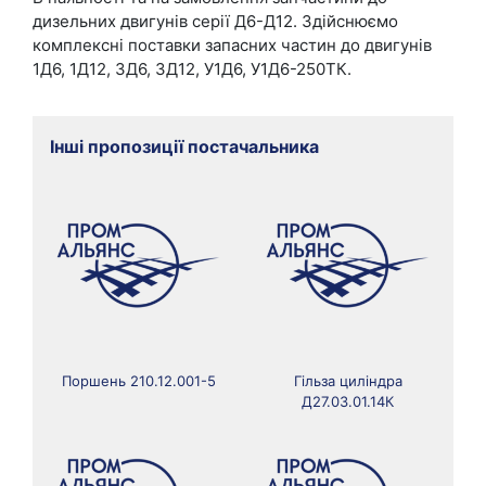
дизельних двигунів серії Д6-Д12. Здійснюємо
комплексні поставки запасних частин до двигунів
1Д6, 1Д12, 3Д6, 3Д12, У1Д6, У1Д6-250ТК.
Інші пропозиції постачальника
Поршень 210.12.001-5
Гільза циліндра
Д27.03.01.14К