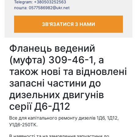
Telegram: +380503252563
пошта: 0577586982@ukr.net
ЗВ'ЯЗАТИСЯ З НАМИ
Фланець ведений
(муфта) 309-46-1, а
також нові та відновлені
запасні частини до
дизельних двигунів
серії Д6-Д12
Все для капітального ремонту дизелів 1Д6, 1Д12,
У1Д6-250ТК.
В наявності та на замовлення запчастини до