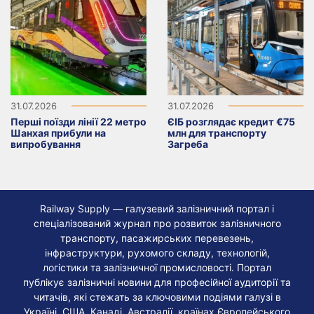
31.07.2026
31.07.2026
Перші поїзди лінії 22 метро
ЄІБ розглядає кредит €75
Шанхая прибули на
млн для транспорту
випробування
Загреба
Railway Supply — галузевий залізничний портал і
спеціалізований журнал про розвиток залізничного
транспорту, пасажирських перевезень,
інфраструктури, рухомого складу, технологій,
логістики та залізничної промисловості. Портал
публікує залізничні новини для професійної аудиторії та
читачів, які стежать за ключовими подіями галузі в
Україні, США, Канаді, Австралії, країнах Європейського