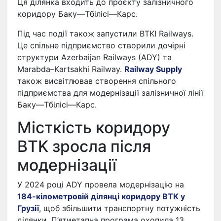
Ця ділянка входить до проєкту залізничного
коридору Баку—Тбілісі—Карс.
Під час події також запустили BTKI Railways.
Це спільне підприємство створили дочірні
структури Azerbaijan Railways (ADY) та
Marabda–Kartsakhi Railway.
Railway Supply
також висвітлював створення спільного
підприємства для модернізації залізничної лінії
Баку—Тбілісі—Карс.
Місткість коридору
BTK зросла після
модернізації
У 2024 році ADY провела модернізацію на
184-кілометровій ділянці коридору BTK у
Грузії
, щоб збільшити транспортну потужність
ділянки. П’ятиетапна програма охопила 13