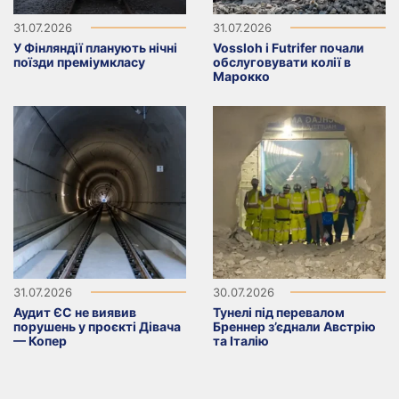
31.07.2026
31.07.2026
У Фінляндії планують нічні
Vossloh і Futrifer почали
поїзди преміумкласу
обслуговувати колії в
Марокко
31.07.2026
30.07.2026
Аудит ЄС не виявив
Тунелі під перевалом
порушень у проєкті Дівача
Бреннер з’єднали Австрію
— Копер
та Італію