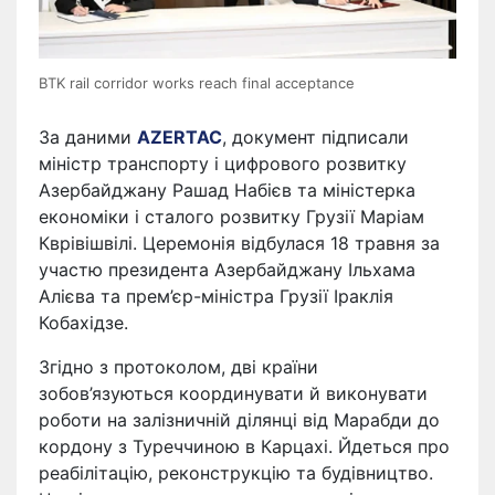
BTK rail corridor works reach final acceptance
За даними
AZERTAC
, документ підписали
міністр транспорту і цифрового розвитку
Азербайджану Рашад Набієв та міністерка
економіки і сталого розвитку Грузії Маріам
Кврівішвілі. Церемонія відбулася 18 травня за
участю президента Азербайджану Ільхама
Алієва та прем’єр-міністра Грузії Іраклія
Кобахідзе.
Згідно з протоколом, дві країни
зобов’язуються координувати й виконувати
роботи на залізничній ділянці від Марабди до
кордону з Туреччиною в Карцахі. Йдеться про
реабілітацію, реконструкцію та будівництво.