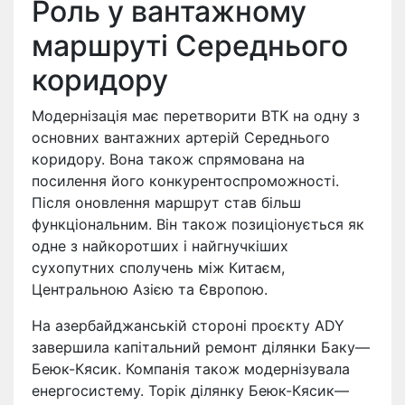
Роль у вантажному
маршруті Середнього
коридору
Модернізація має перетворити BTK на одну з
основних вантажних артерій Середнього
коридору. Вона також спрямована на
посилення його конкурентоспроможності.
Після оновлення маршрут став більш
функціональним. Він також позиціонується як
одне з найкоротших і найгнучкіших
сухопутних сполучень між Китаєм,
Центральною Азією та Європою.
На азербайджанській стороні проєкту ADY
завершила капітальний ремонт ділянки Баку—
Беюк-Кясик. Компанія також модернізувала
енергосистему. Торік ділянку Беюк-Кясик—