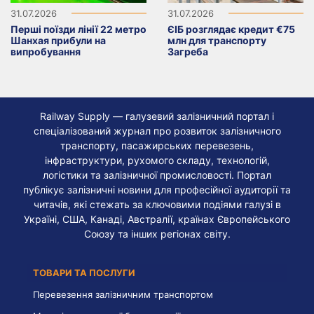
31.07.2026
31.07.2026
Перші поїзди лінії 22 метро
ЄІБ розглядає кредит €75
Шанхая прибули на
млн для транспорту
випробування
Загреба
Railway Supply — галузевий залізничний портал і
спеціалізований журнал про розвиток залізничного
транспорту, пасажирських перевезень,
інфраструктури, рухомого складу, технологій,
логістики та залізничної промисловості. Портал
публікує залізничні новини для професійної аудиторії та
читачів, які стежать за ключовими подіями галузі в
Україні, США, Канаді, Австралії, країнах Європейського
Союзу та інших регіонах світу.
ТОВАРИ ТА ПОСЛУГИ
Перевезення залізничним транспортом