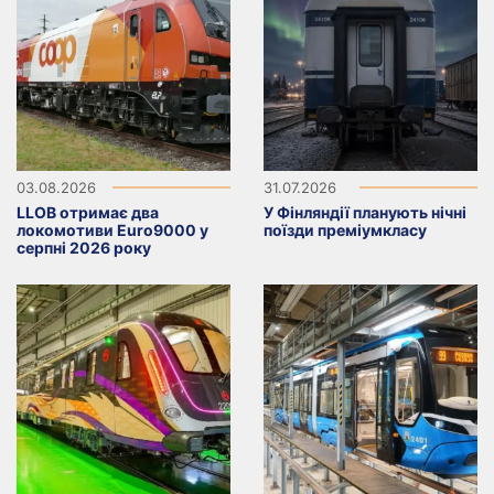
03.08.2026
31.07.2026
LLOB отримає два
У Фінляндії планують нічні
локомотиви Euro9000 у
поїзди преміумкласу
серпні 2026 року