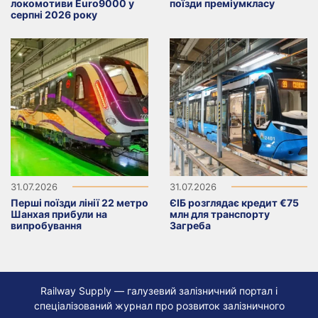
локомотиви Euro9000 у
поїзди преміумкласу
серпні 2026 року
31.07.2026
31.07.2026
Перші поїзди лінії 22 метро
ЄІБ розглядає кредит €75
Шанхая прибули на
млн для транспорту
випробування
Загреба
Railway Supply — галузевий залізничний портал і
спеціалізований журнал про розвиток залізничного