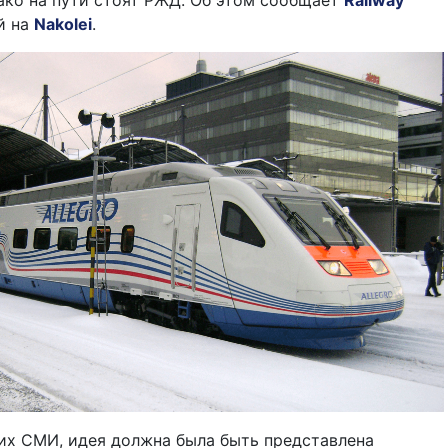
нако на пути стоят РЖД. Об этом сообщает
Railway
й на
Nakolei
.
х СМИ, идея должна была быть представлена ​​