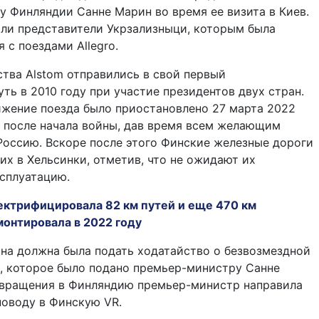
 Финляндии Санне Марин во время ее визита в Киев.
ли представители Укрзализныци, которым была
 с поездами Allegro.
тва Alstom отправились в свой первый
ть в 2010 году при участие президентов двух стран.
ижение поезда было приостановлено 27 марта 2022
ц после начала войны, дав время всем желающим
Россию. Вскоре после этого Финские железные дороги
их в Хельсинки, отметив, что не ожидают их
сплуатацию.
ектрифицировала 82 км путей и еще 470 км
монтировала в 2022 году
на должна была подать ходатайство о безвозмездной
, которое было подано премьер-министру Санне
звращения в Финляндию премьер-министр направила
поводу в Финскую VR.