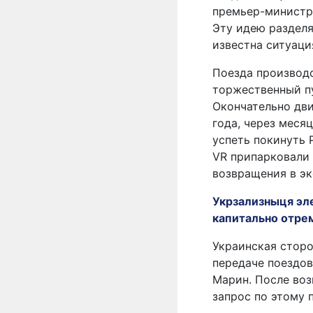
премьер-министру
Эту идею разделя
известна ситуация
Поезда производс
торжественный пу
Окончательно дв
года, через меся
успеть покинуть 
VR припарковали 
возвращения в эк
Укрзализныця эл
капитально отре
Украинская сторо
передаче поездов
Марин. После во
запрос по этому 