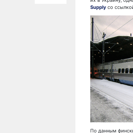
их в Украину, од
Supply
со ссылко
По данным фински