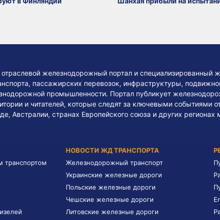
руют в Финляндии
Шанхая прибыли на испытан
— отраслевой железнодорожный портал и специализированный ж
нспорта, пассажирских перевозок, инфраструктуры, подвижного
езнодорожной промышленности. Портал публикует железнодоро
тории и читателей, которые следят за ключевыми событиями о
де, Австралии, странах Европейского союза и других регионах 
НОВОСТИ ЖД ТРАНСПОРТА
Р
м транспортом
Железнодорожный транспорт
П
Украинские железные дороги
Р
Польские железные дороги
П
Чешские железные дороги
E
дизелей
Литовские железные дороги
Р