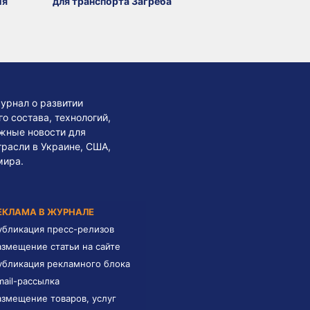
ия
для транспорта Загреба
урнал о развитии
 состава, технологий,
жные новости для
трасли в Украине, США,
мира.
ЕКЛАМА В ЖУРНАЛЕ
убликация пресс-релизов
азмещение статьи на сайте
убликация рекламного блока
mail-рассылка
азмещение товаров, услуг