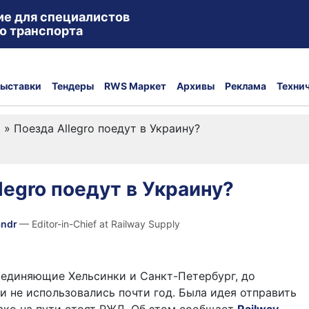
ие для специалистов
о транспорта
ыставки
Тендеры
RWS Маркет
Архивы
Реклама
Техни
а
»
Поезда Allegro поедут в Украину?
legro поедут в Украину?
andr
— Editor-in-Chief at Railway Supply
соединяющие Хельсинки и Санкт-Петербург, до
и не использовались почти год. Была идея отправить