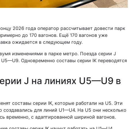
 концу 2026 года оператор рассчитывает довести парк
примерно до 170 вагонов. Ещё 170 вагонов уже
тавка ожидается в следующем году.
двумя изменениями в парке метро. Поезда серии J
 U5—U9. Одновременно составы серии IK переводятся
ерии J на линиях U5—U9 в
енят составы серии IK, которые работали на U5. Эти
о создавались для линий U1—U4. На U5 они несколько
сь временно, с адаптированной шириной вагонов.
ние составы серии IK начнут работать на U1—U4.