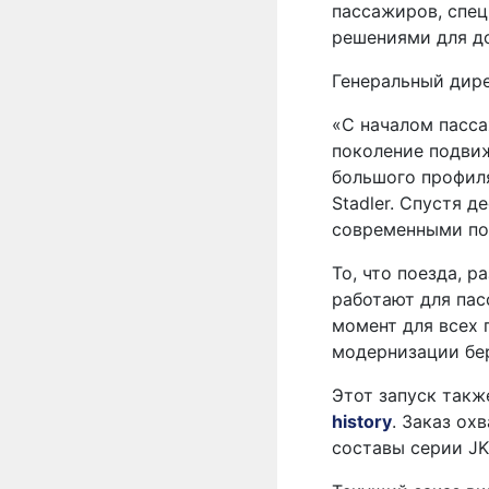
пассажиров, спе
решениями для д
Генеральный дире
«С началом пасса
поколение подвиж
большого профиля
Stadler. Спустя 
современными пое
То, что поезда, 
работают для пас
момент для всех 
модернизации бе
Этот запуск такж
history
. Заказ ох
составы серии JK