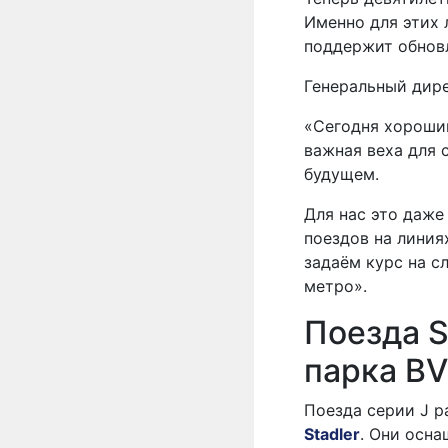
Именно для этих 
поддержит обновл
Генеральный дире
«Сегодня хороший
важная веха для 
будущем.
Для нас это даже
поездов на линия
задаём курс на с
метро».
Поезда S
парка B
Поезда серии J р
Stadler
. Они осн