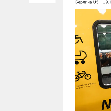
Берлина U5—U9. B