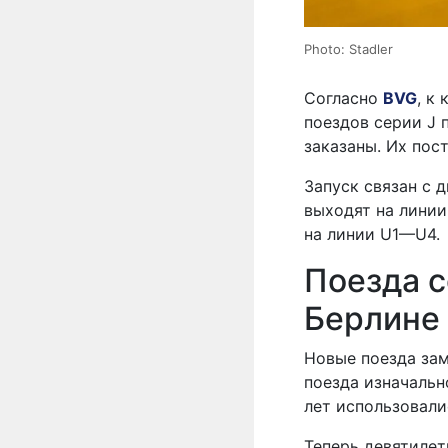
Photo: Stadler
Согласно
BVG
, к
поездов серии J 
заказаны. Их пос
Запуск связан с 
выходят на линии
на линии U1—U4.
Поезда с
Берлине
Новые поезда зам
поезда изначальн
лет использовали
Теперь девятилет