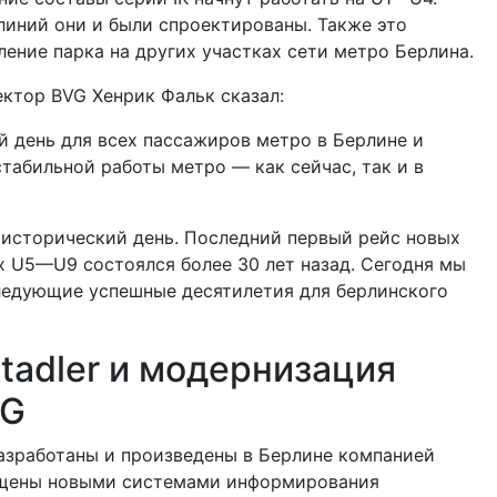
линий они и были спроектированы. Также это
ение парка на других участках сети метро Берлина.
ктор BVG Хенрик Фальк сказал:
 день для всех пассажиров метро в Берлине и
стабильной работы метро — как сейчас, так и в
 исторический день. Последний первый рейс новых
х U5—U9 состоялся более 30 лет назад. Сегодня мы
ледующие успешные десятилетия для берлинского
tadler и модернизация
VG
азработаны и произведены в Берлине компанией
ащены новыми системами информирования