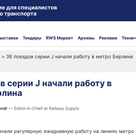
ие для специалистов
о транспорта
ыставки
Тендеры
RWS Маркет
Архивы
Реклама
Техни
а
»
36 поездов серии J начали работу в метро Берлина
в серии J начали работу в
рлина
andr
— Editor-in-Chief at Railway Supply
ачали регулярную ежедневную работу на линиях метро