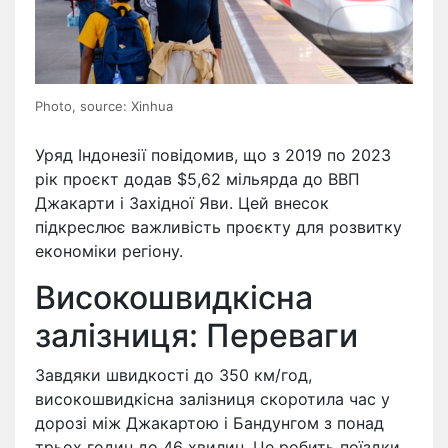
Photo, source: Xinhua
Уряд Індонезії повідомив, що з 2019 по 2023
рік проєкт додав $5,62 мільярда до ВВП
Джакарти і Західної Яви. Цей внесок
підкреслює важливість проєкту для розвитку
економіки регіону.
Високошвидкісна
залізниця: Переваги
Завдяки швидкості до 350 км/год,
високошвидкісна залізниця скоротила час у
дорозі між Джакартою і Бандунгом з понад
трьох годин до 46 хвилин. Це робить поїздки