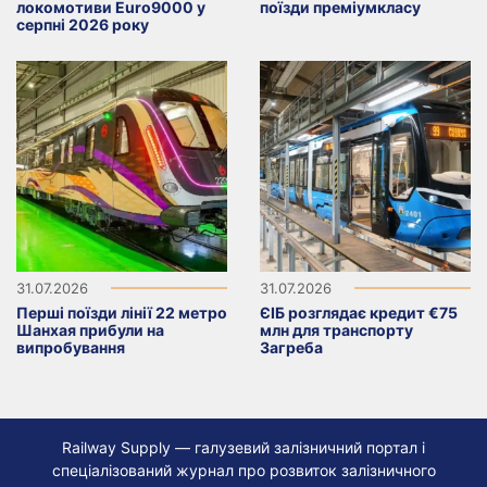
локомотиви Euro9000 у
поїзди преміумкласу
серпні 2026 року
31.07.2026
31.07.2026
Перші поїзди лінії 22 метро
ЄІБ розглядає кредит €75
Шанхая прибули на
млн для транспорту
випробування
Загреба
Railway Supply — галузевий залізничний портал і
спеціалізований журнал про розвиток залізничного