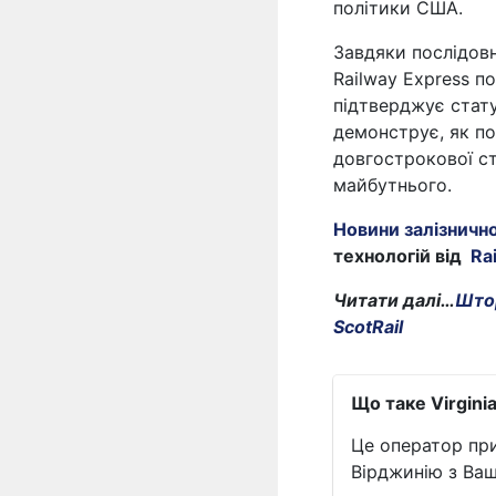
політики США.
Завдяки послідовн
Railway Express п
підтверджує стату
демонструє, як по
довгострокової ст
майбутнього.
Новини залізничн
технологій від
Ra
Читати далі…
Штор
ScotRail
Що таке Virgini
Це оператор при
Вірджинію з Ваш