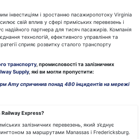
им інвестиціям і зростанню пасажиропотоку Virginia
осилює свій вплив у сфері приміських перевезень і
с надійного партнера для тисяч пасажирів. Компанія
єднання технологій, ефективного управління та
ратегії сприяє розвитку сталого транспорту
ого транспорту
, промисловості та залізничних
ilway Supply
, які ви могли пропустити:
м Amy спричинив понад 480 інцидентів на мережі
a Railway Express?
міських залізничних перевезень, який з’єднує
ингтоном за маршрутами Manassas і Fredericksburg.