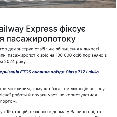
Railway Express фіксує
я пасажиропотоку
тор демонструє стабільне збільшення кількості
ипні пасажиропотік зріс на 100 000 осіб порівняно з
м 2024 року.
рнізація ETCS оновила поїзди Class 717 і лінію
став можливим, тому що багато мешканців регіону
існої роботи й почали частіше користуватися
спортом.
ує 19 станцій, включно з двома у Вашингтоні, та