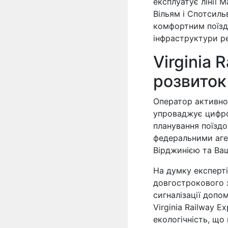
експлуатує лінії M
Вільям і Спотсиль
комфортним поїзд
інфраструктури ре
Virginia 
розвиток
Оператор активно
упроваджує цифров
планування поїздо
федеральними аге
Вірджинією та Ва
На думку експерт
довгострокового з
сигналізації допо
Virginia Railway E
екологічність, що