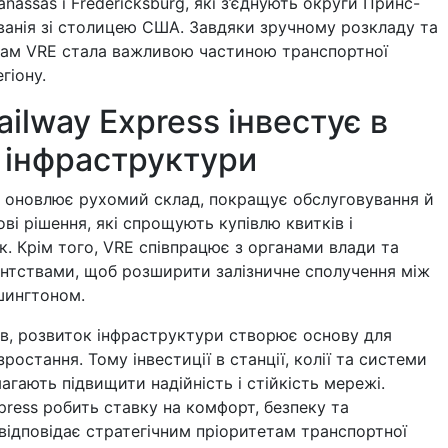
anassas і Fredericksburg, які з’єднують округи Принс-
ванія зі столицею США. Завдяки зручному розкладу та
ам VRE стала важливою частиною транспортної
гіону.
Railway Express інвестує в
 інфраструктури
 оновлює рухомий склад, покращує обслуговування й
і рішення, які спрощують купівлю квитків і
к. Крім того, VRE співпрацює з органами влади та
нтствами, щоб розширити залізничне сполучення між
шингтоном.
ів, розвиток інфраструктури створює основу для
ростання. Тому інвестиції в станції, колії та системи
магають підвищити надійність і стійкість мережі.
xpress робить ставку на комфорт, безпеку та
 відповідає стратегічним пріоритетам транспортної