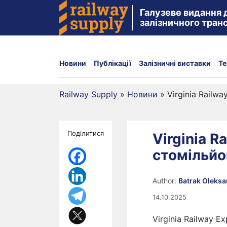
Галузеве видання 
залізничного тран
Новини
Публікації
Залізничні виставки
Те
Railway Supply
»
Новини
»
Virginia Railw
Поділитися
Virginia R
стомільйо
Author:
Batrak Oleks
14.10.2025
Virginia Railway 