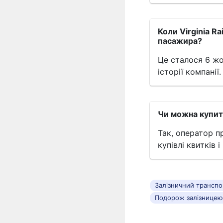
Коли Virginia R
пасажира?
Це сталося 6 ж
історії компанії.
Чи можна купити
Так, оператор п
купівлі квитків 
Залізничний трансп
Подорож залізницею