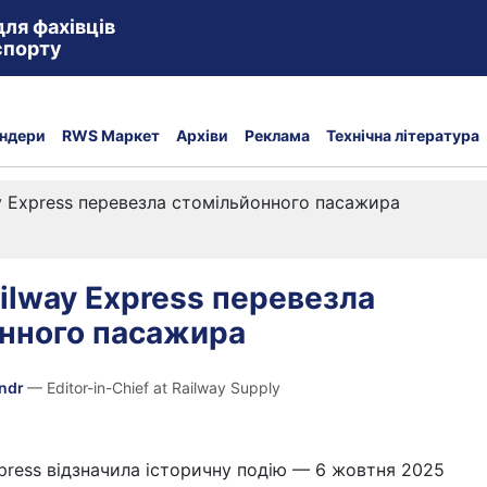
для фахівців
спорту
ндери
RWS Маркет
Архіви
Реклама
Технічна література
ay Express перевезла стомільйонного пасажира
ailway Express перевезла
нного пасажира
andr
— Editor-in-Chief at Railway Supply
Express відзначила історичну подію — 6 жовтня 2025