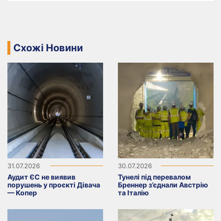
Схожі Новини
31.07.2026
30.07.2026
Аудит ЄС не виявив
Тунелі під перевалом
порушень у проєкті Дівача
Бреннер з’єднали Австрію
— Копер
та Італію