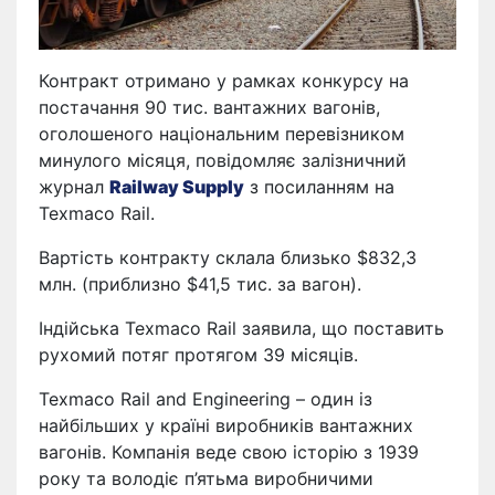
Контракт отримано у рамках конкурсу на
постачання 90 тис. вантажних вагонів,
оголошеного національним перевізником
минулого місяця, повідомляє залізничний
журнал
Railway Supply
з посиланням на
Texmaco Rail.
Вартість контракту склала близько $832,3
млн. (приблизно $41,5 тис. за вагон).
Індійська Texmaco Rail заявила, що поставить
рухомий потяг протягом 39 місяців.
Texmaco Rail and Engineering – один із
найбільших у країні виробників вантажних
вагонів. Компанія веде свою історію з 1939
року та володіє п’ятьма виробничими