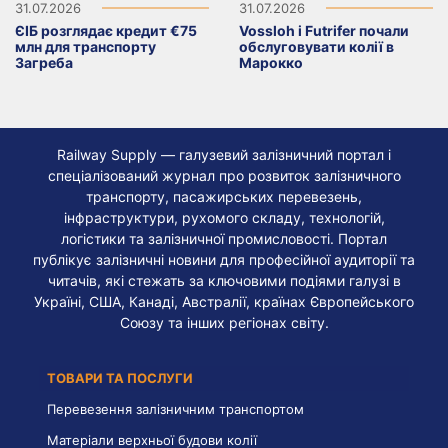
31.07.2026
31.07.2026
ЄІБ розглядає кредит €75
Vossloh і Futrifer почали
млн для транспорту
обслуговувати колії в
Загреба
Марокко
Railway Supply — галузевий залізничний портал і
спеціалізований журнал про розвиток залізничного
транспорту, пасажирських перевезень,
інфраструктури, рухомого складу, технологій,
логістики та залізничної промисловості. Портал
публікує залізничні новини для професійної аудиторії та
читачів, які стежать за ключовими подіями галузі в
Україні, США, Канаді, Австралії, країнах Європейського
Союзу та інших регіонах світу.
ТОВАРИ ТА ПОСЛУГИ
Перевезення залізничним транспортом
Матеріали верхньої будови колії