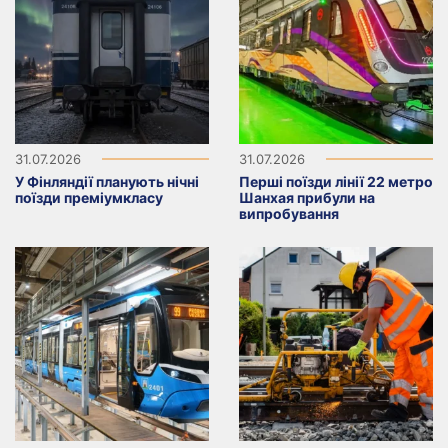
31.07.2026
31.07.2026
У Фінляндії планують нічні
Перші поїзди лінії 22 метро
поїзди преміумкласу
Шанхая прибули на
випробування