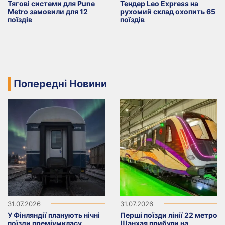
Тягові системи для Pune
Тендер Leo Express на
Metro замовили для 12
рухомий склад охопить 65
поїздів
поїздів
Попередні Новини
31.07.2026
31.07.2026
У Фінляндії планують нічні
Перші поїзди лінії 22 метро
поїзди преміумкласу
Шанхая прибули на