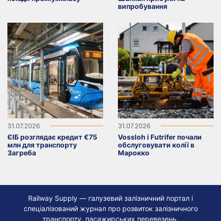
випробування
31.07.2026
31.07.2026
ЄІБ розглядає кредит €75
Vossloh і Futrifer почали
млн для транспорту
обслуговувати колії в
Загреба
Марокко
Railway Supply — галузевий залізничний портал і
спеціалізований журнал про розвиток залізничного
транспорту, пасажирських перевезень,