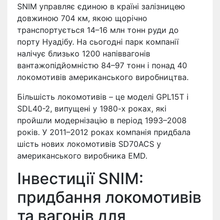
SNIM управляє єдиною в країні залізницею
довжиною 704 км, якою щорічно
транспортується 14–16 млн тонн руди до
порту Нуадібу. На сьогодні парк компанії
налічує близько 1200 напіввагонів
вантажопідйомністю 84–97 тонн і понад 40
локомотивів американського виробництва.
Більшість локомотивів – це моделі GPL15T і
SDL40-2, випущені у 1980-х роках, які
пройшли модернізацію в період 1993–2008
років. У 2011–2012 роках компанія придбала
шість нових локомотивів SD70ACS у
американського виробника EMD.
Інвестиції SNIM:
придбання локомотивів
та вагонів для