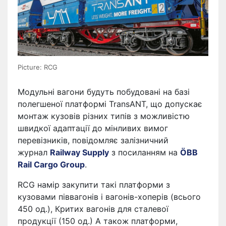
Picture: RCG
Модульні вагони будуть побудовані на базі
полегшеної платформі TransANT, що допускає
монтаж кузовів різних типів з можливістю
швидкої адаптації до мінливих вимог
перевізників, повідомляє залізничний
журнал
Railway Supply
з посиланням на
ÖBB
Rail Cargo Group
.
RCG намір закупити такі платформи з
кузовами піввагонів і вагонів-хоперів (всього
450 од.), Критих вагонів для сталевої
продукції (150 од.) А також платформи,