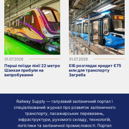
31.07.2026
31.07.2026
Перші поїзди лінії 22 метро
ЄІБ розглядає кредит €75
Шанхая прибули на
млн для транспорту
випробування
Загреба
Railway Supply — галузевий залізничний портал і
спеціалізований журнал про розвиток залізничного
транспорту, пасажирських перевезень,
інфраструктури, рухомого складу, технологій,
логістики та залізничної промисловості. Портал