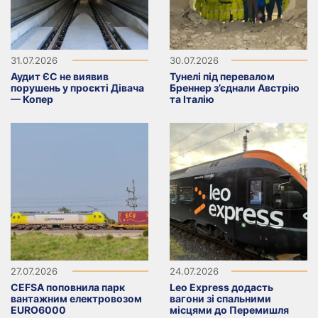
31.07.2026
30.07.2026
Аудит ЄС не виявив
Тунелі під перевалом
порушень у проєкті Дівача
Бреннер з’єднали Австрію
— Копер
та Італію
27.07.2026
24.07.2026
CEFSA поповнила парк
Leo Express додасть
вантажним електровозом
вагони зі спальними
EURO6000
місцями до Перемишля