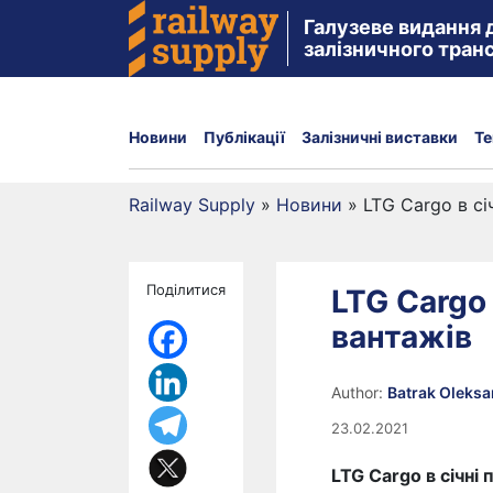
Галузеве видання 
залізничного тран
Новини
Публікації
Залізничні виставки
Те
Railway Supply
»
Новини
»
LTG Cargo в сі
Поділитися
LTG Cargo
вантажів
Author:
Batrak Oleks
23.02.2021
LTG Cargo в січні