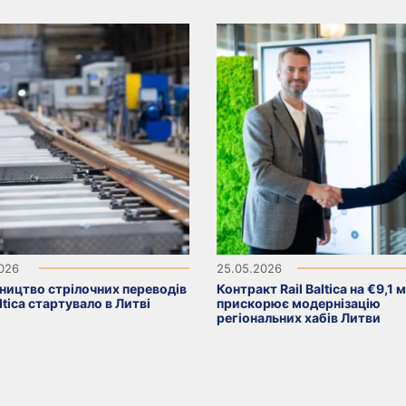
2026
25.05.2026
ництво стрілочних переводів
Контракт Rail Baltica на €9,1 
altica стартувало в Литві
прискорює модернізацію
регіональних хабів Литви