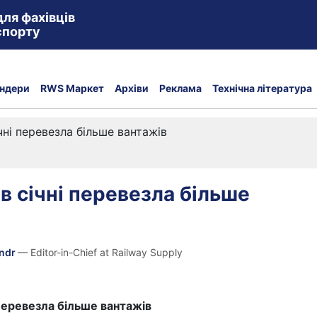
для фахівців
спорту
ндери
RWS Маркет
Архіви
Реклама
Технічна література
чні перевезла більше вантажів
 в січні перевезла більше
andr
— Editor-in-Chief at Railway Supply
 перевезла більше вантажів