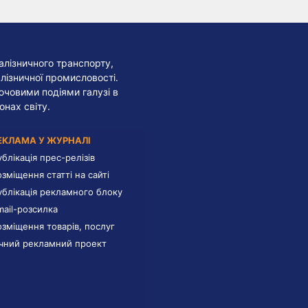
алізничного транспорту,
лізничної промисловості.
лючовими подіями галузі в
онах світу.
ЕКЛАМА У ЖУРНАЛІ
ублікація прес-релізів
озміщення статті на сайті
ублікація рекламного блоку
mail-розсилка
озміщення товарів, послуг
ічний рекламний проект