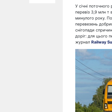
У січні поточного
перевіз 3,9 млн т 
минулого року. По
перевезень добрив
снігопади спричин
доріг: для цього 
журнал
Railway S