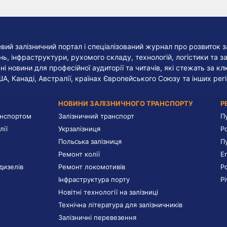
евий залізничний портал і спеціалізований журнал про розвиток з
, інфраструктури, рухомого складу, технологій, логістики та за
ні новини для професійної аудиторії та читачів, які стежать за к
ША, Канаді, Австралії, країнах Європейського Союзу та інших регі
НОВИНИ ЗАЛІЗНИЧНОГО ТРАНСПОРТУ
Р
анспортом
Залізничний транспорт
П
лії
Укрзалізниця
Р
Польська залізниця
П
Ремонт колії
E
дизелів
Ремонт локомотивів
Р
Інфраструктура порту
Р
Новітні технології на залізниці
Технічна література для залізничників
Залізничні перевезення