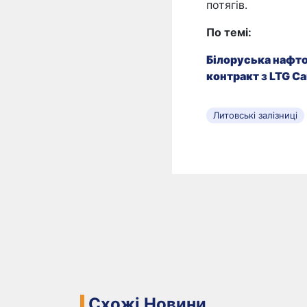
потягів.
По темі:
Білоруська нафто
контракт з LTG C
Литовські залізниці
Схожі Новини