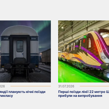
2026
31.07.2026
яндії планують нічні поїзди
Перші поїзди лінії 22 метро 
умкласу
прибули на випробування