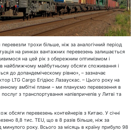
 перевезли трохи більше, ніж за аналогічний період
итуація на ринках вантажних перевезень залишається
ивимося на цей рік з обережним оптимізмом і
 в найближчому майбутньому обсяги споживання і
ься до допандеміческому рівню», – зазначає
тор LTG Cargo Егідіюс Лазаускас. – Цього року на
енному амбітні плани – ми плануємо перевезення в
 послуг з транспортування напівпричепів у Литві та
ож обсяги перевезень контейнерів з Китаю. У січні
езено 8,8 тис. TEU, що в 8 разів більше, ніж за
д минулого року. Всього за місяць в країну прибуло 98