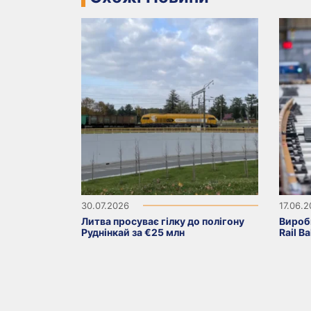
30.07.2026
17.06.
Литва просуває гілку до полігону
Вироб
Руднінкай за €25 млн
Rail B