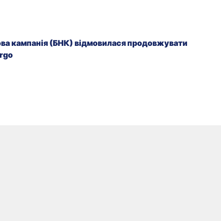
ва кампанія (БНК) відмовилася продовжувати
argo