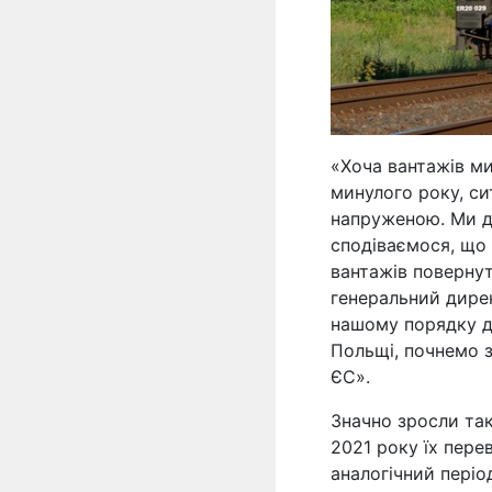
«Хоча вантажів ми
минулого року, с
напруженою. Ми д
сподіваємося, що
вантажів повернут
генеральний дирек
нашому порядку д
Польщі, почнемо з
ЄС».
Значно зросли так
2021 року їх перев
аналогічний періо