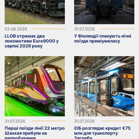
03.08.2026
31.07.2026
LLOB отримає два
У Фінляндії планують нічні
локомотиви Euro9000 у
поїзди преміумкласу
серпні 2026 року
31.07.2026
31.07.2026
Перші поїзди лінії 22 метро
ЄІБ розглядає кредит €75
Шанхая прибули на
млн для транспорту
випробування
Загреба