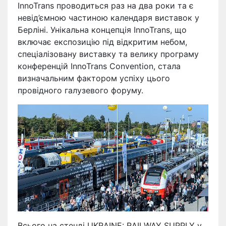
InnoTrans проводиться раз на два роки та є
невід’ємною частиною календаря виставок у
Берліні. Унікальна концепція InnoTrans, що
включає експозицію під відкритим небом,
спеціалізовану виставку та велику програму
конференцій InnoTrans Convention, стала
визначальним фактором успіху цього
провідного галузевого форуму.
Всього на стенді UKRAINE: RAILWAY SUPPLY у