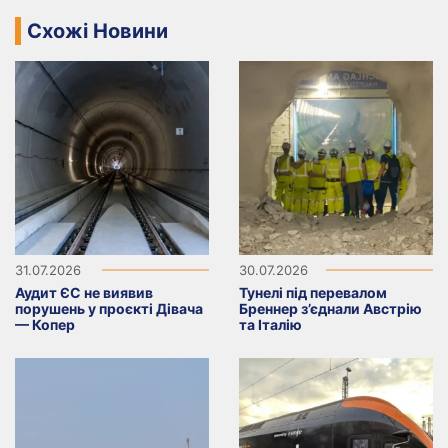
Схожі Новини
31.07.2026
30.07.2026
Аудит ЄС не виявив
Тунелі під перевалом
порушень у проєкті Дівача
Бреннер з’єднали Австрію
— Копер
та Італію