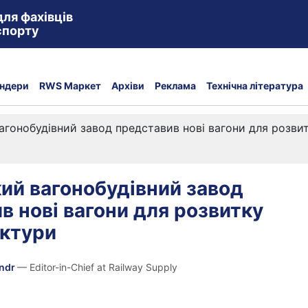
для фахівців
спорту
ндери
RWS Маркет
Архіви
Реклама
Технічна література
агонобудівний завод представив нові вагони для розви
ий вагонобудівний завод
в нові вагони для розвитку
уктури
andr
— Editor-in-Chief at Railway Supply