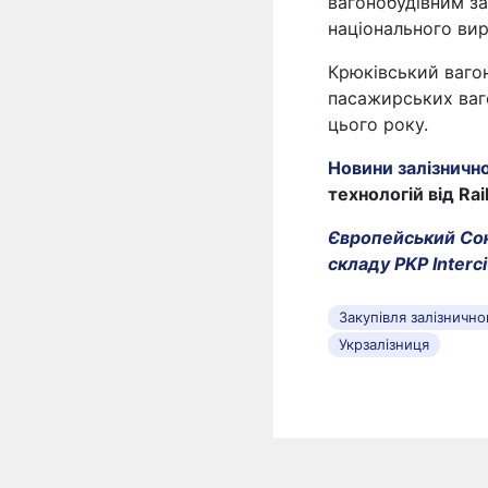
вагонобудівним з
національного ви
Крюківський ваго
пасажирських ваго
цього року.
Новини залізничн
технологій від Rai
Європейський Сою
складу PKP Interci
Закупівля залізничн
Укрзалізниця