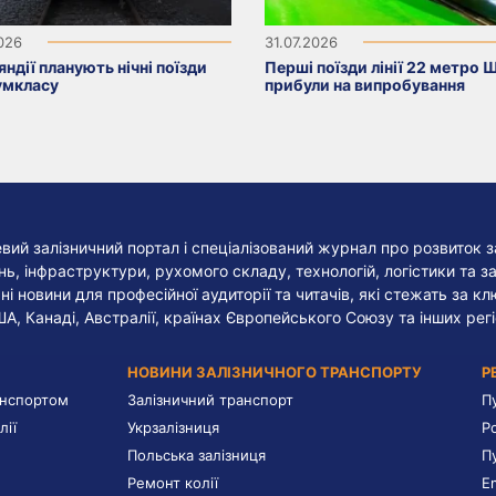
2026
31.07.2026
яндії планують нічні поїзди
Перші поїзди лінії 22 метро 
умкласу
прибули на випробування
евий залізничний портал і спеціалізований журнал про розвиток з
, інфраструктури, рухомого складу, технологій, логістики та за
ні новини для професійної аудиторії та читачів, які стежать за к
ША, Канаді, Австралії, країнах Європейського Союзу та інших регі
НОВИНИ ЗАЛІЗНИЧНОГО ТРАНСПОРТУ
Р
анспортом
Залізничний транспорт
П
лії
Укрзалізниця
Р
Польська залізниця
П
Ремонт колії
E