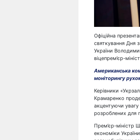
Офіційна презента
святкування Дня з
України Володимир
віцепрем’єр-мініс
Американська ком
моніторингу рухо
Керівники «Укрза
Крамаренко проде
акцентуючи увагу 
розроблених для 
Прем’єр-міністр Ш
економіки України