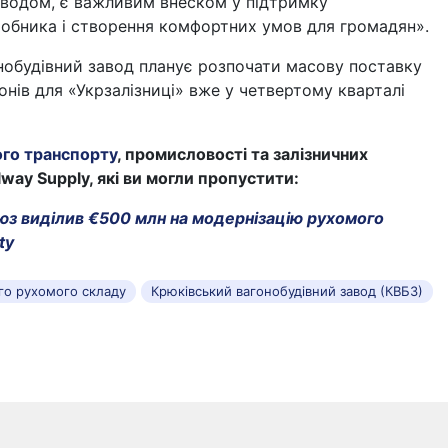
аводом, є важливим внеском у підтримку
робника і створення комфортних умов для громадян».
нобудівний завод планує розпочати масову поставку
нів для «Укрзалізниці» вже у четвертому кварталі
ого транспорту
, промисловості та залізничних
lway Supply, які ви могли пропустити:
з виділив €500 млн на модернізацію рухомого
ty
ого рухомого складу
Крюківський вагонобудівний завод (КВБЗ)