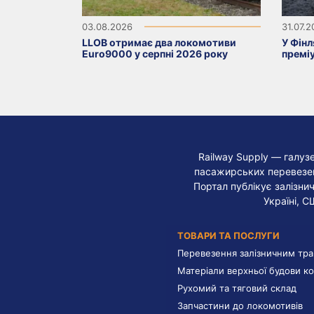
03.08.2026
31.07.
LLOB отримає два локомотиви
У Фінл
Euro9000 у серпні 2026 року
премі
Railway Supply — галуз
пасажирських перевезень
Портал публікує залізнич
Україні, С
ТОВАРИ ТА ПОСЛУГИ
Перевезення залізничним тр
Матеріали верхньої будови ко
Рухомий та тяговий склад
Запчастини до локомотивів