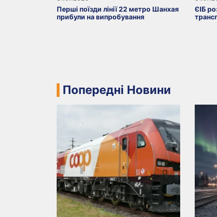
Перші поїзди лінії 22 метро Шанхая
ЄІБ ро
прибули на випробування
транс
Попередні Новини