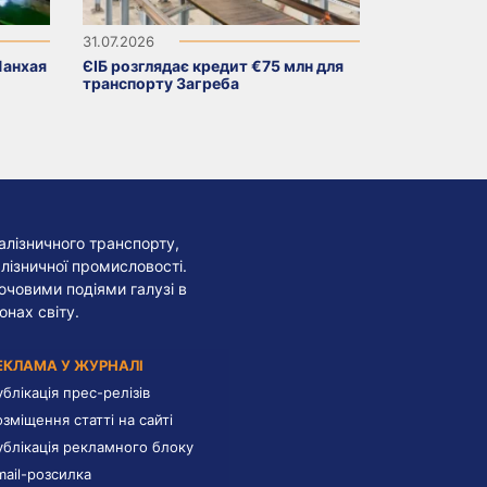
31.07.2026
Шанхая
ЄІБ розглядає кредит €75 млн для
транспорту Загреба
алізничного транспорту,
лізничної промисловості.
лючовими подіями галузі в
онах світу.
ЕКЛАМА У ЖУРНАЛІ
ублікація прес-релізів
озміщення статті на сайті
ублікація рекламного блоку
mail-розсилка