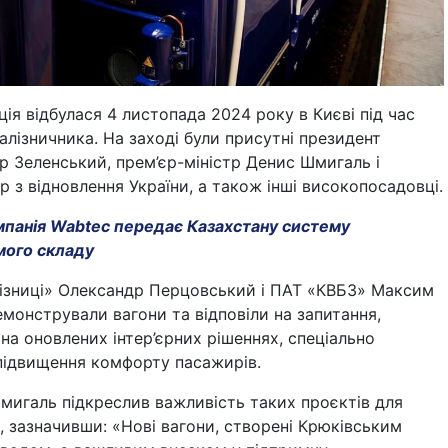
ція відбулася 4 листопада 2024 року в Києві під час
алізничника. На заході були присутні президент
 Зеленський, прем’єр-міністр Денис Шмигаль і
тр з відновлення України, а також інші високопосадовці.
панія Wabtec передає Казахстану систему
мого складу
лізниці» Олександр Перцовський і ПАТ «КВБЗ» Максим
монстрували вагони та відповіли на запитання,
на оновлених інтер’єрних рішеннях, спеціально
підвищення комфорту пасажирів.
мигаль підкреслив важливість таких проєктів для
, зазначивши: «Нові вагони, створені Крюківським