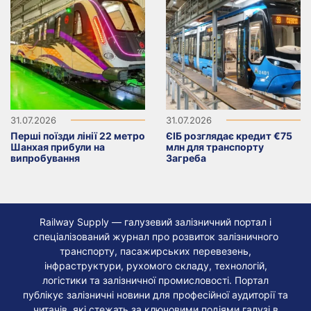
31.07.2026
31.07.2026
Перші поїзди лінії 22 метро
ЄІБ розглядає кредит €75
Шанхая прибули на
млн для транспорту
випробування
Загреба
Railway Supply — галузевий залізничний портал і
спеціалізований журнал про розвиток залізничного
транспорту, пасажирських перевезень,
інфраструктури, рухомого складу, технологій,
логістики та залізничної промисловості. Портал
публікує залізничні новини для професійної аудиторії та
читачів, які стежать за ключовими подіями галузі в