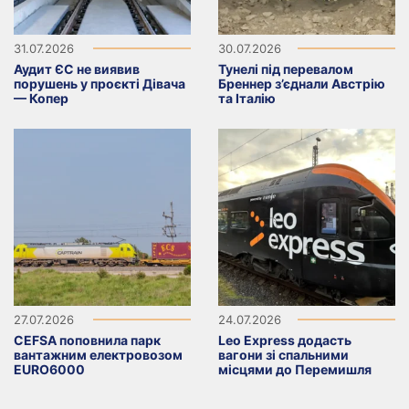
31.07.2026
30.07.2026
Аудит ЄС не виявив
Тунелі під перевалом
порушень у проєкті Дівача
Бреннер з’єднали Австрію
— Копер
та Італію
27.07.2026
24.07.2026
CEFSA поповнила парк
Leo Express додасть
вантажним електровозом
вагони зі спальними
EURO6000
місцями до Перемишля