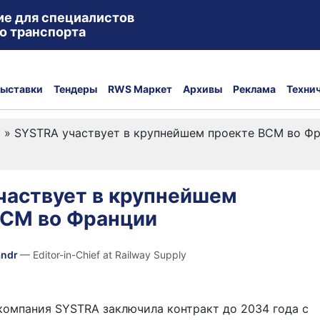
ие для специалистов
о транспорта
ыставки
Тендеры
RWS Маркет
Архивы
Реклама
Техни
а
»
SYSTRA участвует в крупнейшем проекте ВСМ во Ф
частвует в крупнейшем
ВСМ во Франции
andr
— Editor-in-Chief at Railway Supply
омпания SYSTRA заключила контракт до 2034 года с