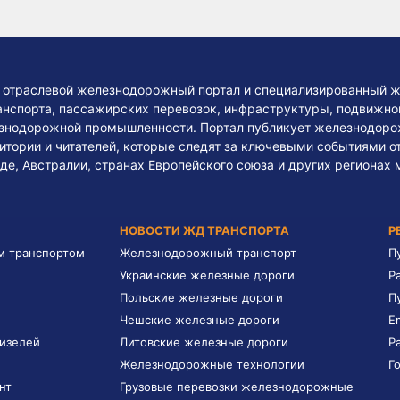
— отраслевой железнодорожный портал и специализированный ж
нспорта, пассажирских перевозок, инфраструктуры, подвижного
езнодорожной промышленности. Портал публикует железнодоро
тории и читателей, которые следят за ключевыми событиями о
де, Австралии, странах Европейского союза и других регионах 
НОВОСТИ ЖД ТРАНСПОРТА
Р
м транспортом
Железнодорожный транспорт
П
Украинские железные дороги
Р
Польские железные дороги
П
Чешские железные дороги
E
дизелей
Литовские железные дороги
Р
Железнодорожные технологии
Г
нт
Грузовые перевозки железнодорожные