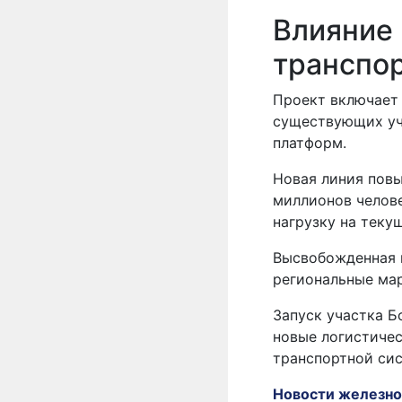
Влияние 
транспо
Проект включает 
существующих уча
платформ.
Новая линия повы
миллионов челове
нагрузку на теку
Высвобожденная 
региональные мар
Запуск участка Б
новые логистиче
транспортной си
Новости железно