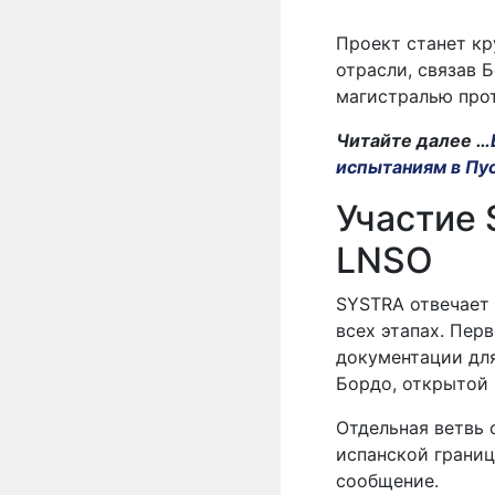
Проект станет к
отрасли, связав 
магистралью про
Читайте далее …
испытаниям в Пу
Участие 
LNSO
SYSTRA отвечает 
всех этапах. Пер
документации для
Бордо, открытой в
Отдельная ветвь 
испанской границ
сообщение.