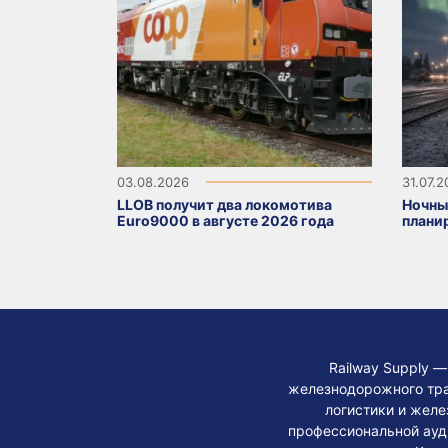
03.08.2026
31.07.
LLOB получит два локомотива
Ночны
Euro9000 в августе 2026 года
плани
Railway Supply 
железнодорожного тра
логистики и жел
профессиональной ауди