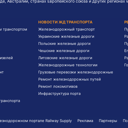
де, Австралии, странах Европейского союза и других регионах 
НОВОСТИ ЖД ТРАНСПОРТА
Р
м транспортом
Железнодорожный транспорт
П
Украинские железные дороги
Р
Польские железные дороги
П
Чешские железные дороги
E
дизелей
Литовские железные дороги
Р
Железнодорожные технологии
Г
нт
Грузовые перевозки железнодорожные
Ремонт железнодорожных путей
Ремонт локомотивов
Инфраструктура порта
транспорта
знодорожном портале Railway Supply
Реклама
Партнеры
По