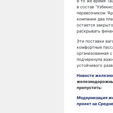
В то же время Та
в состав “Узбеки
перевозчиком “Ар
компании два пла
остается закрыто
раскрывать фина
Эти поставки ваг
комфортные пасса
организованная с
подчеркнула важ
устойчивого разв
Новости железно
железнодорожных 
пропустить:
Модернизация же
проект на Средн