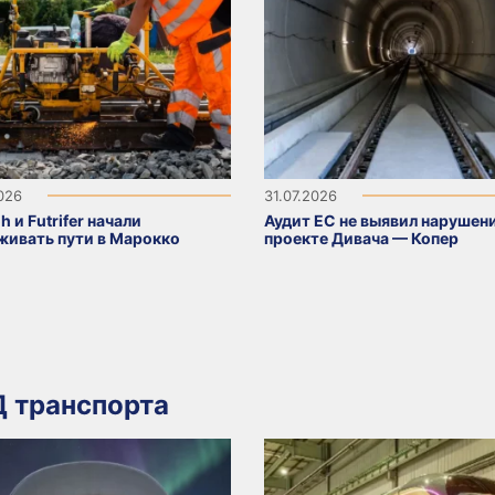
2026
31.07.2026
h и Futrifer начали
Аудит ЕС не выявил нарушени
живать пути в Марокко
проекте Дивача — Копер
 транспорта