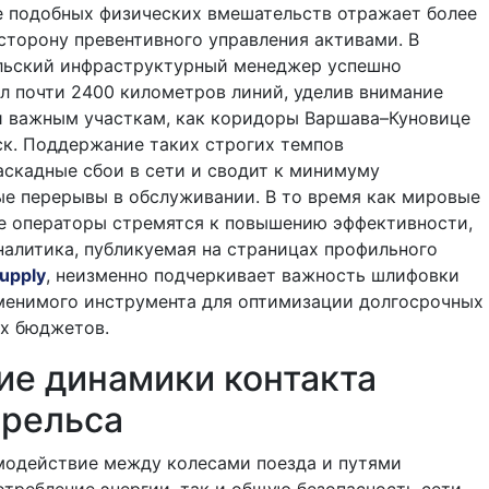
 подобных физических вмешательств отражает более
сторону превентивного управления активами. В
льский инфраструктурный менеджер успешно
л почти 2400 километров линий, уделив внимание
и важным участкам, как коридоры Варшава–Куновице
к. Поддержание таких строгих темпов
скадные сбои в сети и сводит к минимуму
е перерывы в обслуживании. В то время как мировые
 операторы стремятся к повышению эффективности,
налитика, публикуемая на страницах профильного
Supply
, неизменно подчеркивает важность шлифовки
аменимого инструмента для оптимизации долгосрочных
х бюджетов.
ие динамики контакта
 рельса
модействие между колесами поезда и путями
отребление энергии, так и общую безопасность сети.