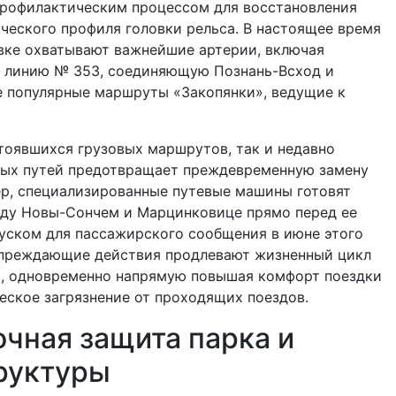
профилактическим процессом для восстановления
ческого профиля головки рельса. В настоящее время
вке охватывают важнейшие артерии, включая
 линию № 353, соединяющую Познань-Всход и
е популярные маршруты «Закопянки», ведущие к
тоявшихся грузовых маршрутов, так и недавно
ых путей предотвращает преждевременную замену
ер, специализированные путевые машины готовят
ду Новы-Сончем и Марцинковице прямо перед ее
уском для пассажирского сообщения в июне этого
упреждающие действия продлевают жизненный цикл
в, одновременно напрямую повышая комфорт поездки
еское загрязнение от проходящих поездов.
чная защита парка и
руктуры