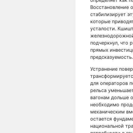
Восстановление 
стабилизирует эт
которые приводя
усталости. Кшиш
железнодорожной
подчеркнул, что 
прямых инвестици
предсказуемость.
Устранение повер
трансформируется
для операторов п
рельса уменьшает
вагонам дольше о
необходимо прод
механическим вм
остается фундам
национальной тр
потребности в гр