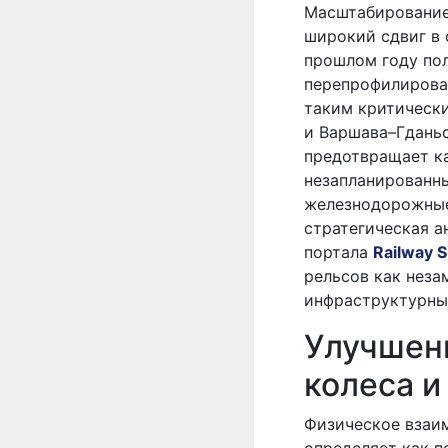
Масштабирование
широкий сдвиг в 
прошлом году по
перепрофилирова
таким критическ
и Варшава–Гданьс
предотвращает ка
незапланированны
железнодорожные
стратегическая а
портала
Railway 
рельсов как нез
инфраструктурны
Улучшен
колеса и
Физическое взаи
определяет как п