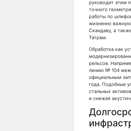
руководит этим 
точного геометри
работы по шлифо
жизненно важную
Скандаву, а такж
Татрам.
Обработка как ус
модернизированн
рельсов. Наприм
линию № 104 меж
официальным зап
года. Подобные 
стальных активо
и снижая акустич
Долгосро
инфраст