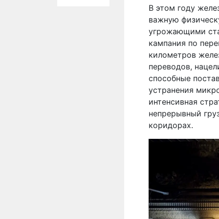
В этом году жел
важную физическ
угрожающими ста
кампания по пер
километров желе
переводов, нацел
способные постав
устранения микр
интенсивная стра
непрерывный гру
коридорах.