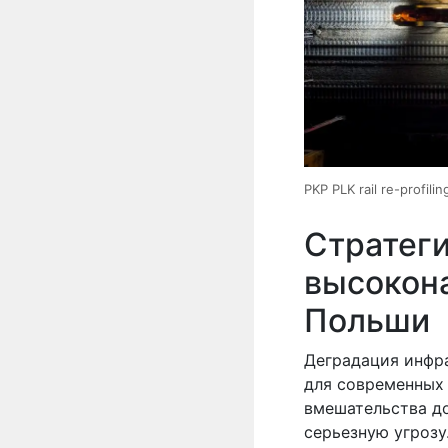
PKP PLK rail re-profili
Стратег
высокон
Польши
Деградация инфр
для современных 
вмешательства до
серьезную угрозу