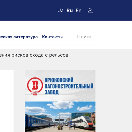
Ua
Ru
En
ческая литература
Контакты
ения рисков схода с рельсов