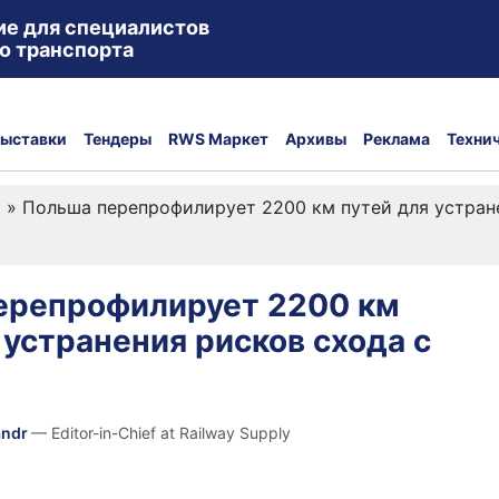
ие для специалистов
о транспорта
ыставки
Тендеры
RWS Маркет
Архивы
Реклама
Техни
а
»
Польша перепрофилирует 2200 км путей для устран
ерепрофилирует 2200 км
 устранения рисков схода с
andr
— Editor-in-Chief at Railway Supply