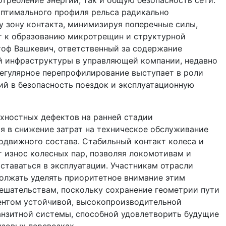
оптимального профиля рельса радикально
у зону контакта, минимизируя поперечные силы,
т к образованию микротрещин и структурной
тоф Вашкевич, ответственный за содержание
 инфраструктуры в управляющей компании, недавно
регулярное перепрофилирование выступает в роли
й в безопасность поездок и эксплуатационную
хностных дефектов на ранней стадии
 в снижение затрат на техническое обслуживание
одвижного состава. Стабильный контакт колеса и
 износ колесных пар, позволяя локомотивам и
ставаться в эксплуатации. Участникам отрасли
олжать уделять приоритетное внимание этим
ешательствам, поскольку сохранение геометрии пути
ентом устойчивой, высокопроизводительной
анзитной системы, способной удовлетворить будущие
узовых перевозках.