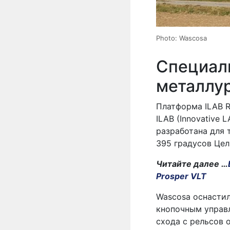
Photo: Wascosa
Специал
металлур
Платформа ILAB 
ILAB (Innovative 
разработана для 
395 градусов Цел
Читайте далее …
Prosper VLT
Wascosa оснасти
кнопочным управл
схода с рельсов 