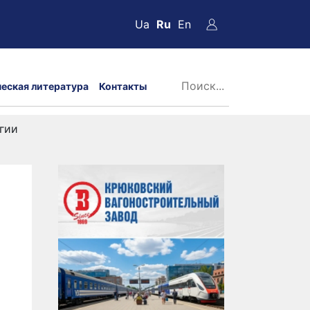
Ua
Ru
En
ческая литература
Контакты
гии