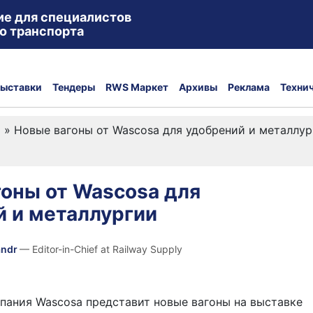
ие для специалистов
о транспорта
ыставки
Тендеры
RWS Маркет
Архивы
Реклама
Техни
а
»
Новые вагоны от Wascosa для удобрений и металлур
оны от Wascosa для
й и металлургии
andr
— Editor-in-Chief at Railway Supply
пания Wascosa представит новые вагоны на выставке