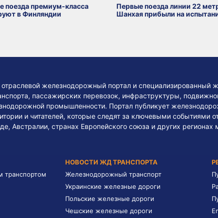
е поезда премиум-класса
Первые поезда линии 22 мет
руют в Финляндии
Шанхая прибыли на испытан
— отраслевой железнодорожный портал и специализированный ж
нспорта, пассажирских перевозок, инфраструктуры, подвижного
езнодорожной промышленности. Портал публикует железнодоро
тории и читателей, которые следят за ключевыми событиями о
де, Австралии, странах Европейского союза и других регионах 
НОВОСТИ ЖД ТРАНСПОРТА
Р
м транспортом
Железнодорожный транспорт
П
Украинские железные дороги
Р
Польские железные дороги
П
Чешские железные дороги
E