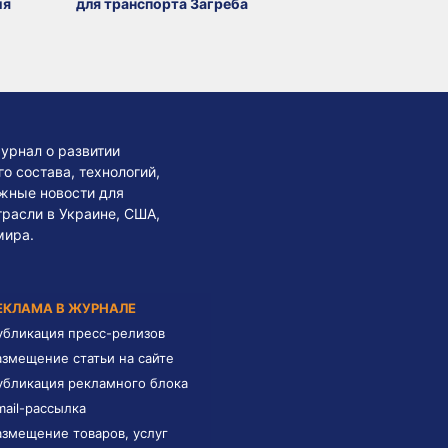
ия
для транспорта Загреба
урнал о развитии
 состава, технологий,
жные новости для
трасли в Украине, США,
мира.
ЕКЛАМА В ЖУРНАЛЕ
убликация пресс-релизов
азмещение статьи на сайте
убликация рекламного блока
mail-рассылка
азмещение товаров, услуг