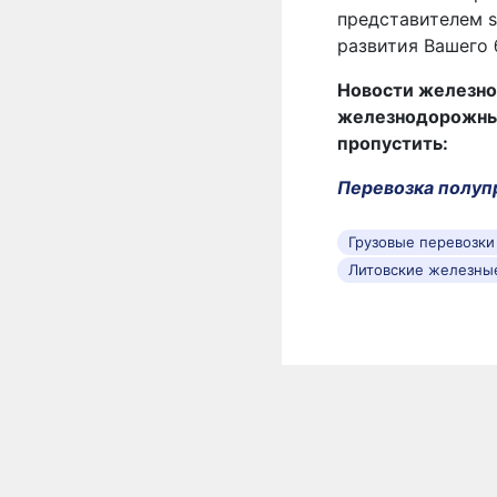
представителем s
развития Вашего 
Новости железно
железнодорожных 
пропустить:
Перевозкa полуп
Грузовые перевозк
Литовские железны