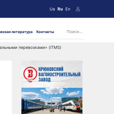
Ua
Ru
En
ческая литература
Контакты
альными перевозками» (ITMS)