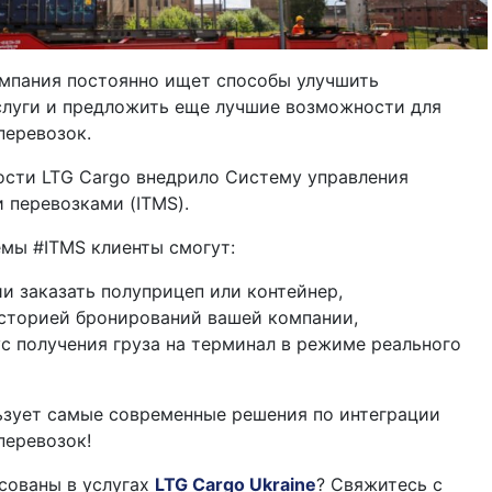
омпания постоянно ищет способы улучшить
луги и предложить еще лучшие возможности для
перевозок.
ости LTG Cargo внедрило Систему управления
 перевозками (ITMS).
мы #ITMS клиенты смогут:
ии заказать полуприцеп или контейнер,
историей бронирований вашей компании,
ус получения груза на терминал в режиме реального
ьзует самые современные решения по интеграции
перевозок!
сованы в услугах
LTG Cargo Ukraine
? Свяжитесь с