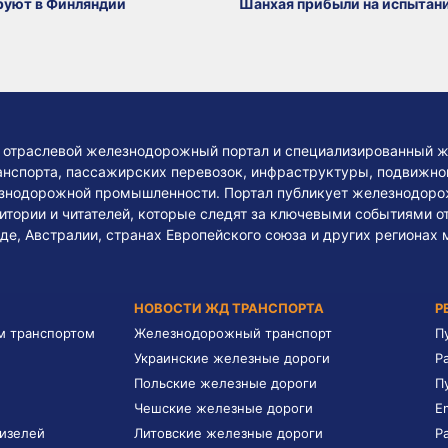
руют в Финляндии
Шанхая прибыли на испытан
— отраслевой железнодорожный портал и специализированный ж
нспорта, пассажирских перевозок, инфраструктуры, подвижного
езнодорожной промышленности. Портал публикует железнодоро
тории и читателей, которые следят за ключевыми событиями о
де, Австралии, странах Европейского союза и других регионах 
НОВОСТИ ЖД ТРАНСПОРТА
Р
м транспортом
Железнодорожный транспорт
П
Украинские железные дороги
Р
Польские железные дороги
П
Чешские железные дороги
E
дизелей
Литовские железные дороги
Р