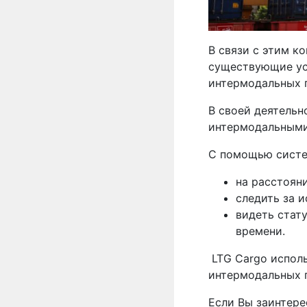
В связи с этим к
существующие ус
интермодальных 
В своей деятельн
интермодальными
С помощью систе
на расстоян
следить за 
видеть стат
времени.
LTG Cargo испол
интермодальных 
Если Вы заинтере