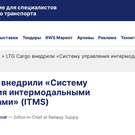
ие для специалистов
о транспорта
ыставки
Тендеры
RWS Маркет
Архивы
Реклама
Техни
а
»
LTG Cargo внедрили «Систему управления интермод
o внедрили «Систему
ия интермодальными
ами» (ITMS)
andr
— Editor-in-Chief at Railway Supply