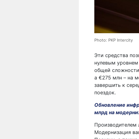
Photo: PKP Intercity
Эти средства поз
нулевым уровнем 
общей сложности 
а €275 млн – на 
завершить к сере
поездок.
Обновление инфр
млрд на модерн
Производителем 
Модернизация ваг