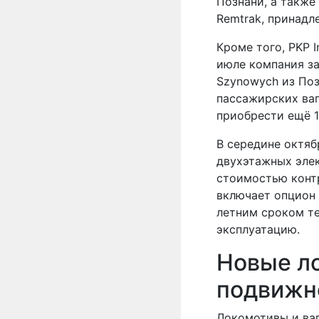
Познани, а также
Remtrak, принадле
Кроме того, PKP 
июле компания зак
Szynowych из Поз
пассажирских ва
приобрести ещё 1
В середине октяб
двухэтажных элек
стоимостью контр
включает опцион 
летним сроком те
эксплуатацию.
Новые л
подвижн
Локомотивы и ваг