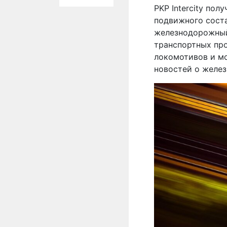
PKP Intercity по
подвижного соста
железнодорожный
транспортных про
локомотивов и м
новостей о желе