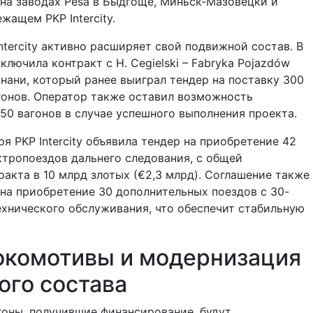
 на заводах Pesa в Быдгоще, Миньск-Мазовецки и
жащем PKP Intercity.
Intercity активно расширяет свой подвижной состав. В
лючила контракт с H. Cegielski – Fabryka Pojazdów
нани, который ранее выиграл тендер на поставку 300
гонов. Оператор также оставил возможность
50 вагонов в случае успешного выполнения проекта.
ря PKP Intercity объявила тендер на приобретение 42
тропоездов дальнего следования, с общей
акта в 10 млрд злотых (€2,3 млрд). Соглашение также
на приобретение 30 дополнительных поездов с 30-
хнического обслуживания, что обеспечит стабильную
окомотивы и модернизация
ого состава
оны, получившие финансирование, будут