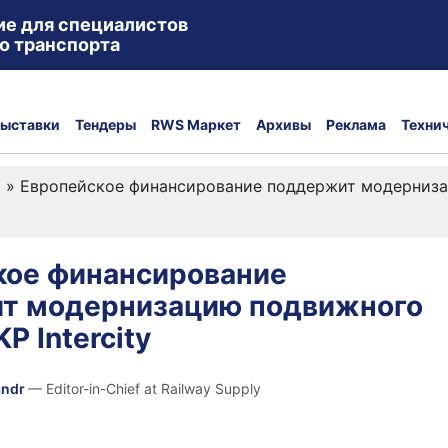
ие для специалистов
о транспорта
ыставки
Тендеры
RWS Маркет
Архивы
Реклама
Техни
а
»
Европейское финансирование поддержит модернизац
кое финансирование
т модернизацию подвижного
P Intercity
andr
— Editor-in-Chief at Railway Supply