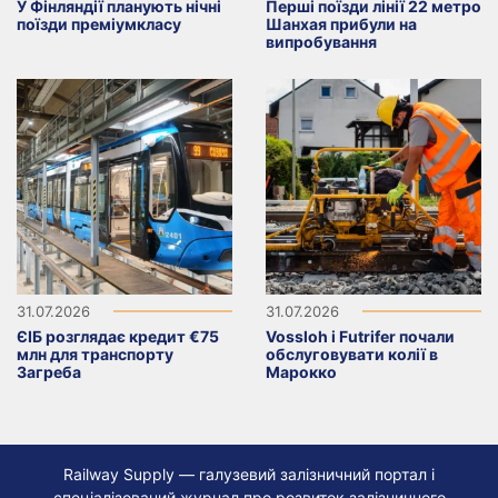
У Фінляндії планують нічні
Перші поїзди лінії 22 метро
поїзди преміумкласу
Шанхая прибули на
випробування
31.07.2026
31.07.2026
ЄІБ розглядає кредит €75
Vossloh і Futrifer почали
млн для транспорту
обслуговувати колії в
Загреба
Марокко
Railway Supply — галузевий залізничний портал і
спеціалізований журнал про розвиток залізничного