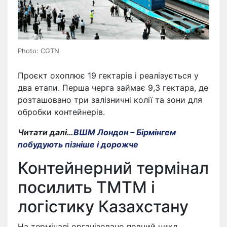
Photo: CGTN
Проєкт охоплює 19 гектарів і реалізується у
два етапи. Перша черга займає 9,3 гектара, де
розташовано три залізничні колії та зони для
обробки контейнерів.
Читати далі…
ВШМ Лондон – Бірмінгем
побудують пізніше і дорожче
Контейнерний термінал
посилить ТМТМ і
логістику Казахстану
На терміналі організовано повний цикл