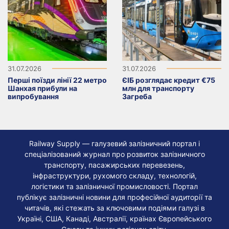
31.07.2026
31.07.2026
Перші поїзди лінії 22 метро
ЄІБ розглядає кредит €75
Шанхая прибули на
млн для транспорту
випробування
Загреба
Railway Supply — галузевий залізничний портал і
спеціалізований журнал про розвиток залізничного
транспорту, пасажирських перевезень,
інфраструктури, рухомого складу, технологій,
логістики та залізничної промисловості. Портал
публікує залізничні новини для професійної аудиторії та
читачів, які стежать за ключовими подіями галузі в
Україні, США, Канаді, Австралії, країнах Європейського