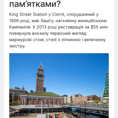
пам’ятками?
King Street Station у Сіетлі, споруджений у
1906 році, має башту, натхненну венеційським
Кампаніле. У 2013 році реставрація за $55 млн
повернула вокзалу первісний вигляд:
мармурові стіни, стелі з ліпниною і величезну
люстру.