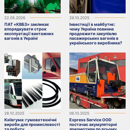
22.05.2026
29.10.2025
ПАТ «КВБЗ» закликає
Інвестиції в майбутнє:
впорядкувати строк
чому Україна повинна
експлуатації вантажних
продовжити закупівлю
вагонів в Україні
пасажирських вагонів в
українського виробника?
28.10.2025
06.10.2025
Київгума: гумовотехнічні
Express Service OOD
вироби для промисловості
постачає акумуляторні
та побуту
локомотиви по всьому