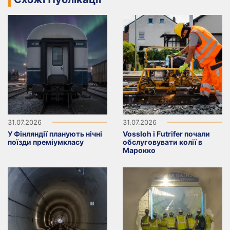
31.07.2026
31.07.2026
У Фінляндії планують нічні
Vossloh і Futrifer почали
поїзди преміумкласу
обслуговувати колії в
Марокко