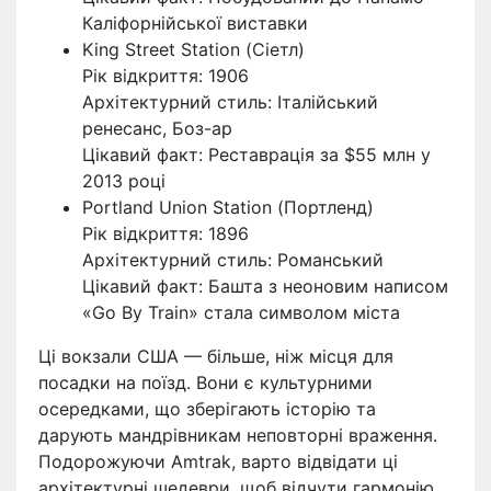
Каліфорнійської виставки
King Street Station (Сіетл)
Рік відкриття: 1906
Архітектурний стиль: Італійський
ренесанс, Боз-ар
Цікавий факт: Реставрація за $55 млн у
2013 році
Portland Union Station (Портленд)
Рік відкриття: 1896
Архітектурний стиль: Романський
Цікавий факт: Башта з неоновим написом
«Go By Train» стала символом міста
Ці вокзали США — більше, ніж місця для
посадки на поїзд. Вони є культурними
осередками, що зберігають історію та
дарують мандрівникам неповторні враження.
Подорожуючи Amtrak, варто відвідати ці
архітектурні шедеври, щоб відчути гармонію