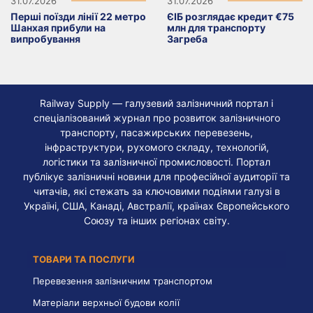
31.07.2026
31.07.2026
Перші поїзди лінії 22 метро
ЄІБ розглядає кредит €75
Шанхая прибули на
млн для транспорту
випробування
Загреба
Railway Supply — галузевий залізничний портал і
спеціалізований журнал про розвиток залізничного
транспорту, пасажирських перевезень,
інфраструктури, рухомого складу, технологій,
логістики та залізничної промисловості. Портал
публікує залізничні новини для професійної аудиторії та
читачів, які стежать за ключовими подіями галузі в
Україні, США, Канаді, Австралії, країнах Європейського
Союзу та інших регіонах світу.
ТОВАРИ ТА ПОСЛУГИ
Перевезення залізничним транспортом
Матеріали верхньої будови колії