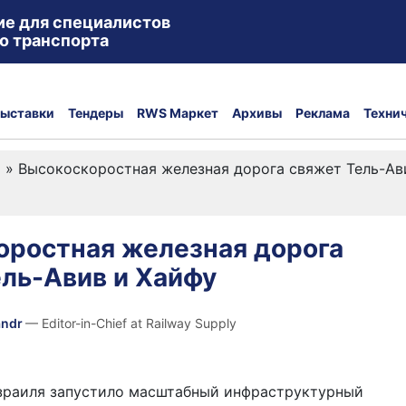
ие для специалистов
о транспорта
ыставки
Тендеры
RWS Маркет
Архивы
Реклама
Техни
а
»
Высокоскоростная железная дорога свяжет Тель-Ав
оростная железная дорога
ль-Авив и Хайфу
andr
— Editor-in-Chief at Railway Supply
зраиля запустило масштабный инфраструктурный