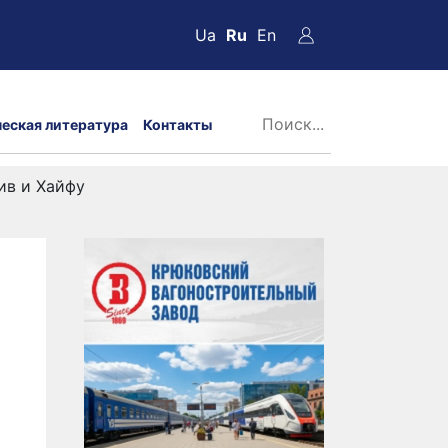
Ua
Ru
En
ческая литература
Контакты
ив и Хайфу