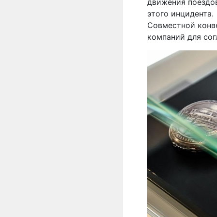
движения поездов
этого инцидента.
Совместной конв
компаний для сог