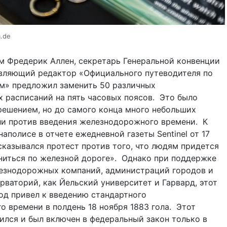
.de
ям Фредерик Аллен, секретарь Генеральной конвенции
авляющий редактор «Официального путеводителя по
м» предложил заменить 50 различных
 расписаний на пять часовых поясов. Это было
ешением, но до самого конца много небольших
ли против введения железнодорожного времени. К
аполисе в отчете ежедневной газеты Sentinel от 17
ысказывался протест против того, что людям придется
ениться по железной дороге». Однако при поддержке
езнодорожных компаний, администраций городов и
рваторий, как Йельский университет и Гарвард, этот
од привел к введению стандартного
 времени в полдень 18 ноября 1883 гола. Этот
ился и был включен в федеральный закон только в