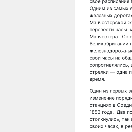
свое расписание 
Одним из самых 
железных дорога
Манчестерской же
перевести часы н
Манчестера. Сооб
Великобритании п
железнодорожные
свои часы на общ
сопротивлялись,
стрелки — одна п
время.
Один из первых з
изменение поряд
станциях в Соеди
1853 года.
Два по
столкнулись, так
своих часах, в ре