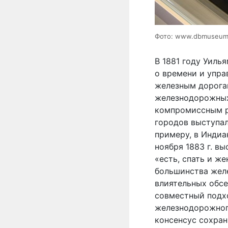
Фото: www.dbmuseum
В 1881 году Уиль
о времени и упр
железным дорога
железнодорожных
компромиссным р
городов выступа
примеру, в Индиан
ноября 1883 г. в
«есть, спать и ж
большинства жел
влиятельных обсе
совместный подх
железнодорожного
консенсус сохран