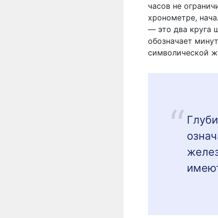
часов не огранич
хронометре, нача
— это два круга
ш
обозначает минут
символической ж
Глуби
означ
желез
имеют