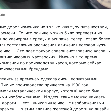
.de
ых дорог изменила не только культуру путешествий,
времени.
То, что раньше можно было перевезти из
» до «вечером в среду» в экипаже, теперь стало более
для составления расписания движения поездов нужны
е часы.
Это дает толчок совершенствованию часовых
звитию часовых мастерских.
Именно в то время
компаний по производству часов, которые сейчас
ноизвестными брендами.
ледить за временем сделала очень популярными
Пик их производства пришелся на 1900 год.
имели металлический корпус, который часто был
ыми изображениями.
И здесь также можно увидеть
й дороги — есть уникальные часы с изображениями
времен.
Но этим влияние железной дороги на дизайн