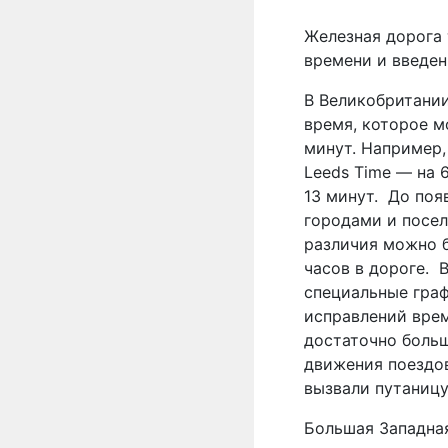
Железная дорога 
времени и введен
В Великобритании
время, которое м
минут. Например, 
Leeds Time — на 
13 минут.
До поя
городами и посел
различия можно б
часов в дороге.
специальные гра
исправлений врем
достаточно больш
движения поездов
вызвали путаницу
Большая Западная