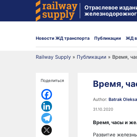
Отраслевое издан
железнодорожног
Новости ЖД транспорта
Публикации
ЖД в
Railway Supply
»
Публикации
»
Время, ча
Поделиться
Время, ча
Author:
Batrak Oleks
31.10.2020
Время, часы и же
Развитие железны