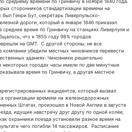
по среднему времени по Гринвичу в ноябре 1840 года.
ярых сторонников стандартизации времени на
х был Генри
Бут, секретарь Ливерпульско-
лезной дороги, который в январе 1846 приказал
а среднее время по Гринвичу на станциях Ливерпуля и
щалось, что к 1855 году 98% городов
ерешли на GMT. С другой стороны, не все
 компании убедили местных чиновников перевести
ественных зданиях. Чиновники решительно
 в некоторых
городах часы имели по две минутные
оказывала время по Гринвичу, а другая местное
арегистрированных инцидентов, который вызвал
ка организации времени на железнодорожных
ненных Штатах, произошел в Новой Англии в августе
езда, идущие навстречу друг другу по одной колее,
 как охранники поезда установили разное время на
зультате чего погибли 14 пассажиров.
Расписание