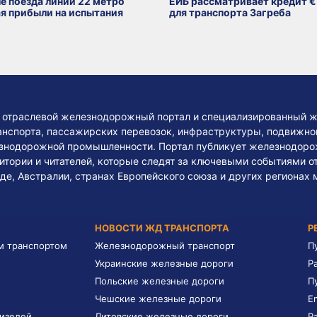
е поезда линии 22 метро
ЕИБ рассматривает кредит €
я прибыли на испытания
для транспорта Загреба
— отраслевой железнодорожный портал и специализированный ж
нспорта, пассажирских перевозок, инфраструктуры, подвижного
езнодорожной промышленности. Портал публикует железнодоро
тории и читателей, которые следят за ключевыми событиями о
де, Австралии, странах Европейского союза и других регионах 
НОВОСТИ ЖД ТРАНСПОРТА
Р
м транспортом
Железнодорожный транспорт
П
Украинские железные дороги
Р
Польские железные дороги
П
Чешские железные дороги
E
дизелей
Литовские железные дороги
Р