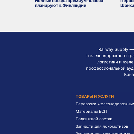
Ночные поезда премиум-класса
Первы
планируют в Финляндии
Шанха
Railway Supply 
железнодорожного тра
логистики и жел
профессиональной ауди
Кана
ТОВАРЫ И УСЛУГИ
Перевозки железнодорожны
Материалы ВСП
Подвижной состав
Запчасти для локомотивов
Запчасти для транспортных 