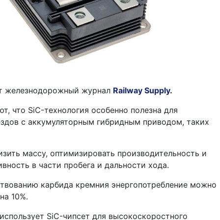
т железнодорожный журнал
Railway Supply
.
ют, что SiC-технология особенно полезна для
ездов с аккумуляторным гибридным приводом, таких
изить массу, оптимизировать производительность и
вность в части пробега и дальности хода.
ствованию карбида кремния энергопотребление можно
на 10%.
ic использует SiC-чипсет для высокоскоростного