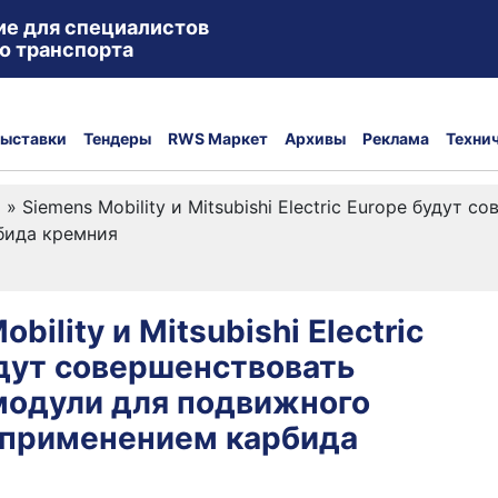
ие для специалистов
о транспорта
ыставки
Тендеры
RWS Маркет
Архивы
Реклама
Техни
а
»
Siemens Mobility и Mitsubishi Electric Europe будут
бида кремния
bility и Mitsubishi Electric
дут совершенствовать
модули для подвижного
с применением карбида