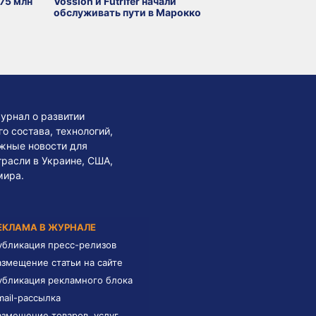
75 млн
Vossloh и Futrifer начали
обслуживать пути в Марокко
урнал о развитии
 состава, технологий,
жные новости для
трасли в Украине, США,
мира.
ЕКЛАМА В ЖУРНАЛЕ
убликация пресс-релизов
азмещение статьи на сайте
убликация рекламного блока
mail-рассылка
азмещение товаров, услуг