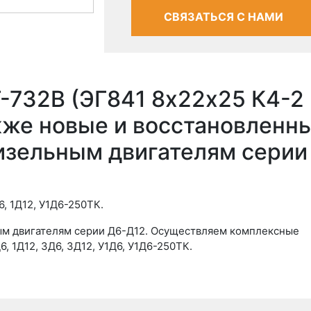
СВЯЗАТЬСЯ С НАМИ
-732В (ЭГ841 8х22х25 К4-2
кже новые и восстановленн
дизельным двигателям серии
, 1Д12, У1Д6-250ТК.
ьным двигателям серии Д6-Д12. Осуществляем комплексные
6, 1Д12, 3Д6, 3Д12, У1Д6, У1Д6-250ТК.