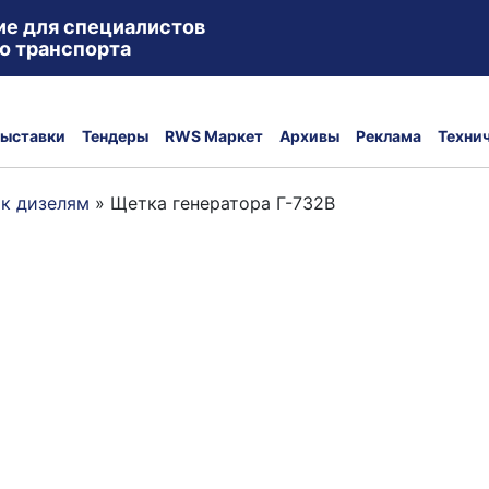
ие для специалистов
о транспорта
ыставки
Тендеры
RWS Маркет
Архивы
Реклама
Техни
 к дизелям
»
Щетка генератора Г-732В