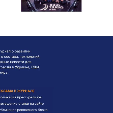
урнал о развитии
 состава, технологий,
жные новости для
трасли в Украине, США,
мира.
ЕКЛАМА В ЖУРНАЛЕ
убликация пресс-релизов
азмещение статьи на сайте
убликация рекламного блока