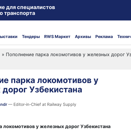
ие для специалистов
о транспорта
ыставки
Тендеры
RWS Маркет
Архивы
Реклама
Техни
а
»
Пополнение парка локомотивов у железных дорог У
е парка локомотивов у
 дорог Узбекистана
andr
— Editor-in-Chief at Railway Supply
а локомотивов у железных дорог Узбекистана