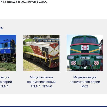
кта ввода в эксплуатацию.
ка
зация
Модернизация
Модернизация
а серий
локомотива серий
локомотивов серии
ТГМ-4
ТГМ-4, ТГМ-6
М62