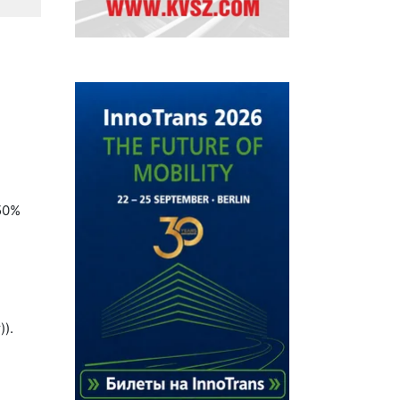
50%
).