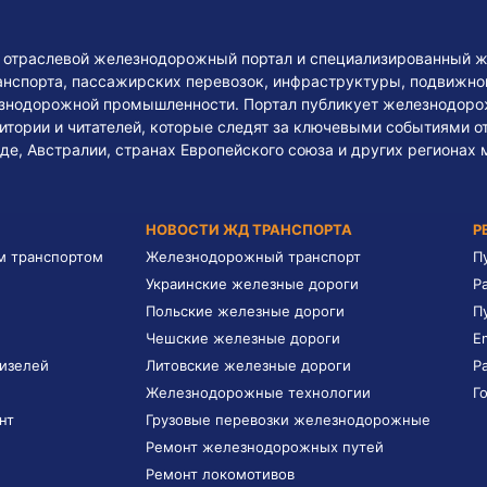
— отраслевой железнодорожный портал и специализированный ж
нспорта, пассажирских перевозок, инфраструктуры, подвижного
езнодорожной промышленности. Портал публикует железнодоро
тории и читателей, которые следят за ключевыми событиями о
де, Австралии, странах Европейского союза и других регионах 
НОВОСТИ ЖД ТРАНСПОРТА
Р
м транспортом
Железнодорожный транспорт
П
Украинские железные дороги
Р
Польские железные дороги
П
Чешские железные дороги
E
дизелей
Литовские железные дороги
Р
Железнодорожные технологии
Г
нт
Грузовые перевозки железнодорожные
Ремонт железнодорожных путей
Ремонт локомотивов