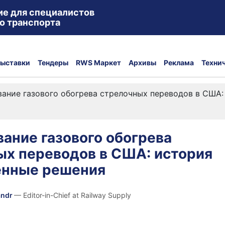
ие для специалистов
о транспорта
ыставки
Тендеры
RWS Маркет
Архивы
Реклама
Техни
ание газового обогрева стрелочных переводов в США
ание газового обогрева
ых переводов в США: история
енные решения
andr
— Editor-in-Chief at Railway Supply