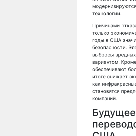
модернизируются 
технологии.
Причинами отказа
только экономиче
годы в США значи
безопасности. Э
выбросы вредных 
вариантом. Кроме
обеспечивают бол
итоге снижает эк
как инфракрасные
становятся пред
компаний.
Будущее
переводо
США