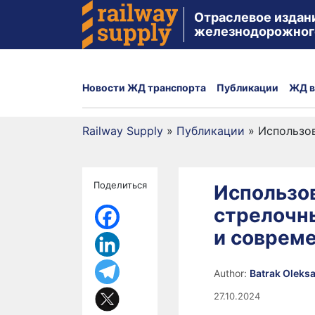
Отраслевое издан
железнодорожног
Новости ЖД транспорта
Публикации
ЖД в
Railway Supply
»
Публикации
»
Использов
Поделиться
Использов
стрелочн
и соврем
Author:
Batrak Oleks
27.10.2024