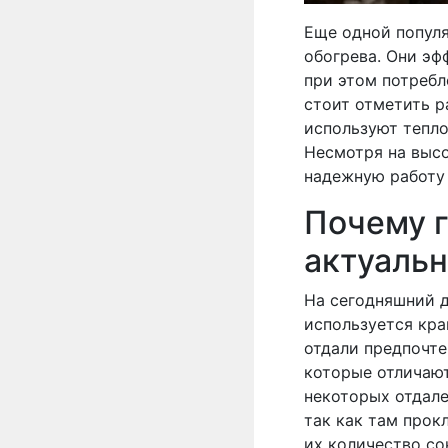
Еще одной попул
обогрева. Они эф
при этом потребл
стоит отметить р
используют тепл
Несмотря на высо
надежную работу 
Почему г
актуаль
На сегодняшний 
используется кр
отдали предпочт
которые отличаю
некоторых отдале
так как там прок
их количество со