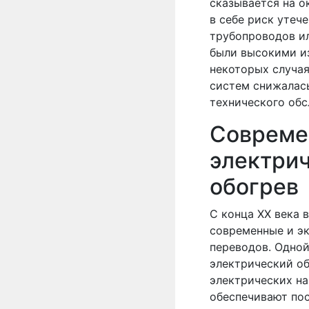
сказывается на о
в себе риск утеч
трубопроводов и
были высокими из
некоторых случая
систем снижалась
технического обс
Совреме
электри
обогрев
С конца XX века 
современные и э
переводов. Одной
электрический об
электрических на
обеспечивают по