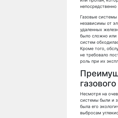
или пропан, кото
непосредственно 
Газовые системы
независимы от эл
удаленных железн
было сложно или 
систем обходилас
Кроме того, обсл
не требовало пос
роль при их эксп
Преимущ
газового
Несмотря на очев
системы были и з
была его экологи
выбросам углекис