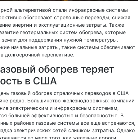
ярной альтернативой стали инфракрасные системы
фективно обогревают стрелочные переводы, снижая
ение энергии и эксплуатационные затраты. Также
азвитие геотермальных систем обогрева, которые
о земли для поддержания нужной температуры.
кие начальные затраты, такие системы обеспечивают
в долгосрочной перспективе.
азовый обогрев теряет
ность в США
день газовый обогрев стрелочных переводов в США
айне редко. Большинство железнодорожных компаний
ение электрическим и инфракрасным системам,
тся большей эффективностью и безопасностью. В
нных районах газовые системы все еще встречаются,
ладка электрических сетей слишком затратна. Однако
кращается по мере того, как железные дороги