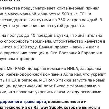
оительства предусматривает контейнерный причал
ов с максимальной мощностью 500 тыс. TEU и
елезнодорожными путями по 750 метров каждый. В
руется увеличение числа путей до девяти.
 на пропуск до 40 поездов в сутки, что значительно
ю способность терминала. Строительство начнется в
ршится в 2029 году. Данный проект – важный шаг в
о укреплению позиций в Юго-Восточной Европе и в
рузовом коридоре.
года METRANS, дочерняя компания HHLA, завершила
ой железнодорожной компании Adria Rail, что укрепит
еть HHLA в регионе. METRANS также запустила новый
ающий адриатический порт Риека с терминалами в
ии, что позволит укрепить связи между регионами.
дорожного транспорта
, промышленности и
технологий от Railway Supply, которые вы могли