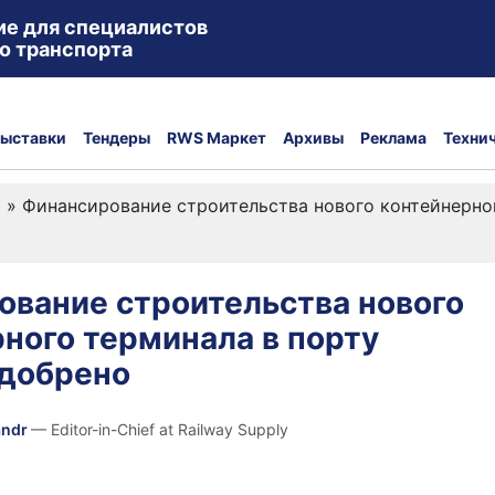
ие для специалистов
о транспорта
ыставки
Тендеры
RWS Маркет
Архивы
Реклама
Техни
а
»
Финансирование строительства нового контейнерно
ование строительства нового
ного терминала в порту
одобрено
andr
— Editor-in-Chief at Railway Supply