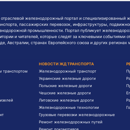
— отраслевой железнодорожный портал и специализированный ж
нспорта, пассажирских перевозок, инфраструктуры, подвижного
езнодорожной промышленности. Портал публикует железнодоро
тории и читателей, которые следят за ключевыми событиями о
де, Австралии, странах Европейского союза и других регионах 
НОВОСТИ ЖД ТРАНСПОРТА
Р
м транспортом
Железнодорожный транспорт
П
Украинские железные дороги
Р
Польские железные дороги
П
Чешские железные дороги
E
дизелей
Литовские железные дороги
Р
Железнодорожные технологии
Г
нт
Грузовые перевозки железнодорожные
Ремонт железнодорожных путей
Ремонт локомотивов