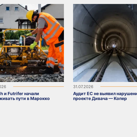
2026
31.07.2026
h и Futrifer начали
Аудит ЕС не выявил нарушени
живать пути в Марокко
проекте Дивача — Копер