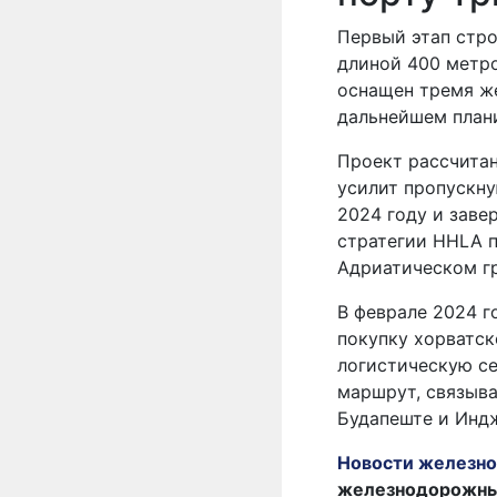
Первый этап стр
длиной 400 метр
оснащен тремя ж
дальнейшем плани
Проект рассчитан
усилит пропускну
2024 году и заве
стратегии HHLA п
Адриатическом г
В феврале 2024 
покупку хорватск
логистическую с
маршрут, связыв
Будапеште и Индж
Новости железно
железнодорожных 