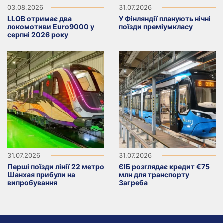
03.08.2026
31.07.2026
LLOB отримає два
У Фінляндії планують нічні
локомотиви Euro9000 у
поїзди преміумкласу
серпні 2026 року
31.07.2026
31.07.2026
Перші поїзди лінії 22 метро
ЄІБ розглядає кредит €75
Шанхая прибули на
млн для транспорту
випробування
Загреба