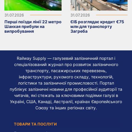
31.07.2026
31.07.2026
Перші поїзди лінії 22 метро
ЄІБ розглядає кредит €75
Шанхая прибули на
млн для транспорту
випробування
Загреба
Railway Supply — галузевий залізничний портал і
спеціалізований журнал про розвиток залізничного
транспорту, пасажирських перевезень,
інфраструктури, рухомого складу, технологій,
логістики та залізничної промисловості. Портал
публікує залізничні новини для професійної аудиторії та
читачів, які стежать за ключовими подіями галузі в
Україні, США, Канаді, Австралії, країнах Європейського
Союзу та інших регіонах світу.
ТОВАРИ ТА ПОСЛУГИ