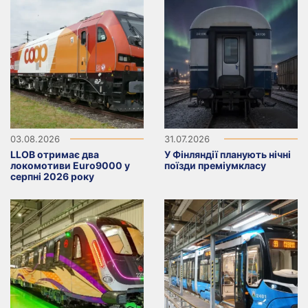
03.08.2026
31.07.2026
LLOB отримає два
У Фінляндії планують нічні
локомотиви Euro9000 у
поїзди преміумкласу
серпні 2026 року